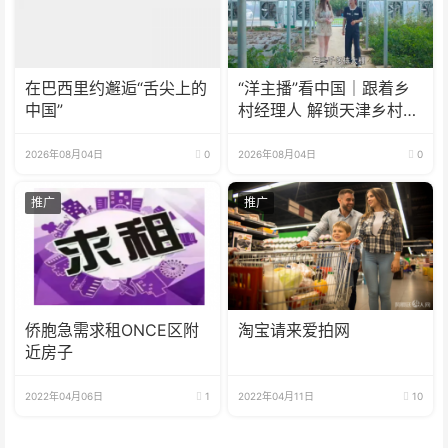
在巴西里约邂逅“舌尖上的
“洋主播”看中国｜跟着乡
中国”
村经理人 解锁天津乡村振
兴新模式
2026年08月04日
0
2026年08月04日
0
推广
推广
侨胞急需求租ONCE区附
淘宝请来爱拍网
近房子
2022年04月06日
1
2022年04月11日
10