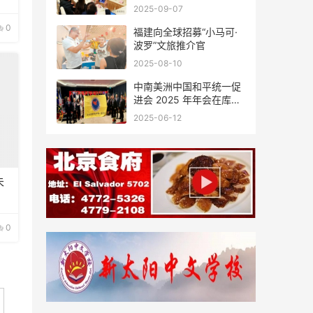
会座谈
2025-09-07
0
福建向全球招募“小马可·
波罗”文旅推介官
2025-08-10
中南美洲中国和平统一促
进会 2025 年年会在库拉
索圆满举行，共绘反“独”
2025-06-12
促统宏伟蓝图
未
0