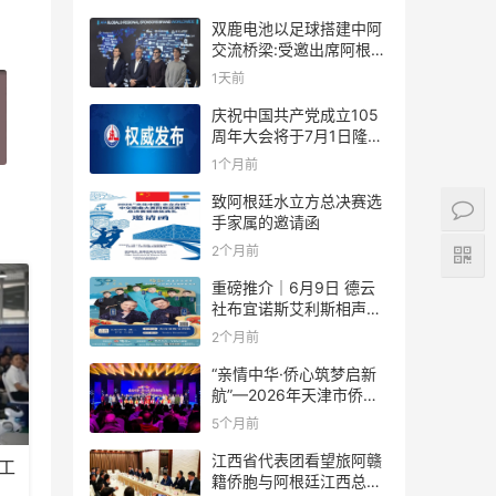
双鹿电池以足球搭建中阿
交流桥梁:受邀出席阿根廷
足协赞助商招待会！
1天前
庆祝中国共产党成立105
周年大会将于7月1日隆重
举行
1个月前
致阿根廷水立方总决赛选
手家属的邀请函
2个月前
重磅推介｜6月9日 德云
社布宜诺斯艾利斯相声专
场！国风曲艺邂逅南美风
2个月前
情，多元文化狂欢全城集
结！
“亲情中华·侨心筑梦启新
航”—2026年天津市侨界
新春联谊活动成功举办
5个月前
江西省代表团看望旅阿赣
工
籍侨胞与阿根廷江西总商