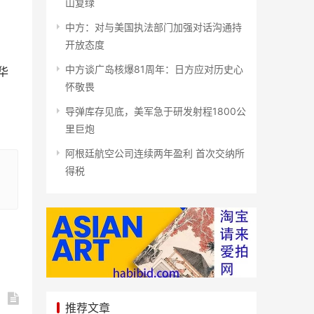
山复绿
中方：对与美国执法部门加强对话沟通持
开放态度
中方谈广岛核爆81周年：日方应对历史心
华
怀敬畏
导弹库存见底，美军急于研发射程1800公
里巨炮
阿根廷航空公司连续两年盈利 首次交纳所
得税
推荐文章