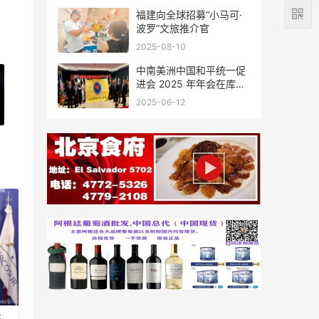
福建向全球招募“小马可·
波罗”文旅推介官
2025-08-10
中南美洲中国和平统一促
进会 2025 年年会在库拉
索圆满举行，共绘反“独”
2025-06-12
促统宏伟蓝图