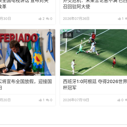
表全国电视讲话 宣布对央
外交危机：米莱言论惹不满 巴
改革
召回驻阿大使
7月30日
2
0
2026年07月26日
1
乐活
实将宣布全国放假，迎接国
西班牙1:0阿根廷 夺得2026世
归
杯冠军
7月20日
1
0
2026年07月19日
0