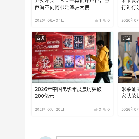
外交冲突：米莱一再批评卢拉，巴
米莱发
西暂不向阿根廷派驻大使
行进行
2026年08月04日
1
0
2026年0
西语
乐活
2026年中国电影年度票房突破
米莱证
200亿元
家队荣
2026年07月20日
0
0
2026年0