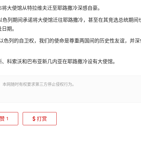
布将大使馆从特拉维夫迁至耶路撒冷深感自豪。
访以色列期间承诺将大使馆迁往耶路撒冷，甚至在其竞选总统期间
址日期。
可以色列的自卫权，我们的使命是尊重两国间的历史性友谊，并深
斯、科索沃和巴布亚新几内亚在耶路撒冷设有大使馆。
。本网随时有权要求第三方停止侵权行为。
赞
打赏
1