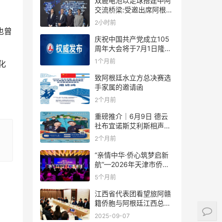
双鹿电池以足球搭建中阿
交流桥梁:受邀出席阿根廷
足协赞助商招待会！
2小时前
也曾
庆祝中国共产党成立105
周年大会将于7月1日隆重
举行
1个月前
化
致阿根廷水立方总决赛选
手家属的邀请函
2个月前
重磅推介｜6月9日 德云
社布宜诺斯艾利斯相声专
场！国风曲艺邂逅南美风
2个月前
情，多元文化狂欢全城集
结！
“亲情中华·侨心筑梦启新
航”—2026年天津市侨界
新春联谊活动成功举办
5个月前
江西省代表团看望旅阿赣
籍侨胞与阿根廷江西总商
会座谈
2025-09-07