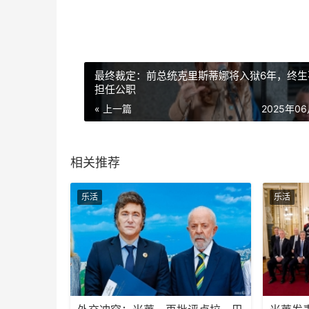
最终裁定：前总统克里斯蒂娜将入狱6年，终生
担任公职
« 上一篇
2025年0
相关推荐
乐活
乐活