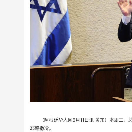
（阿根廷华人网6月11日讯 黄东）本周三，
耶路撒冷。