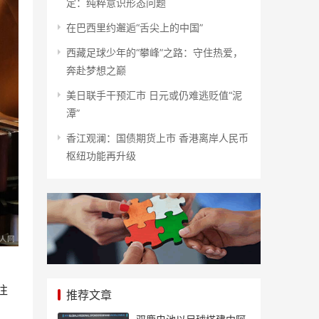
定：纯粹意识形态问题
在巴西里约邂逅“舌尖上的中国”
西藏足球少年的“攀峰”之路：守住热爱，
奔赴梦想之巅
美日联手干预汇市 日元或仍难逃贬值“泥
潭”
香江观澜：国债期货上市 香港离岸人民币
枢纽功能再升级
往
推荐文章