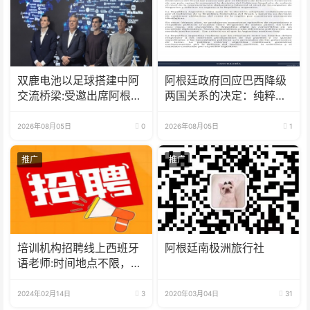
双鹿电池以足球搭建中阿
阿根廷政府回应巴西降级
交流桥梁:受邀出席阿根廷
两国关系的决定：纯粹意
足协赞助商招待会！
识形态问题
2026年08月05日
0
2026年08月05日
1
推广
推广
培训机构招聘线上西班牙
阿根廷南极洲旅行社
语老师:时间地点不限，可
兼职可全职
2024年02月14日
3
2020年03月04日
31