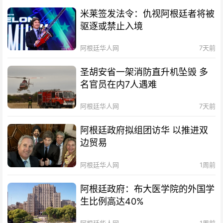
米莱签发法令：仇视阿根廷者将被
驱逐或禁止入境
阿根廷华人网
7天前
圣胡安省一架消防直升机坠毁 多
名官员在内7人遇难
阿根廷华人网
7天前
阿根廷政府拟组团访华 以推进双
边贸易
阿根廷华人网
1周前
阿根廷政府：布大医学院的外国学
生比例高达40%
阿根廷华人网
1周前