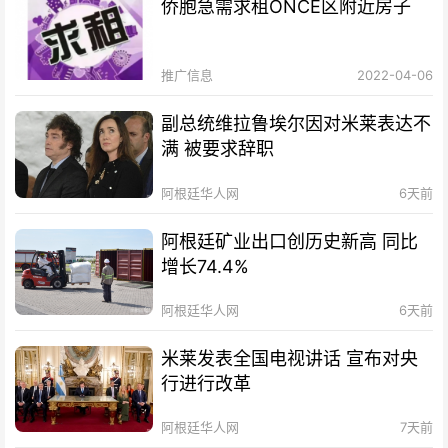
侨胞急需求租ONCE区附近房子
推广信息
2022-04-06
副总统维拉鲁埃尔因对米莱表达不
满 被要求辞职
阿根廷华人网
6天前
阿根廷矿业出口创历史新高 同比
增长74.4%
阿根廷华人网
6天前
米莱发表全国电视讲话 宣布对央
行进行改革
阿根廷华人网
7天前