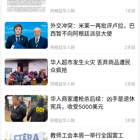
阿根廷华人网
1天前
外交冲突：米莱一再批评卢拉，巴
西暂不向阿根廷派驻大使
阿根廷华人网
2天前
华人超市发生火灾 丢弃商品遭民
众疯抢
阿根廷华人网
2天前
华人商家遭枪杀后续：凶手是退休
宪兵，收受5000美元
阿根廷华人网
3天前
教师工会本周一举行全国罢工