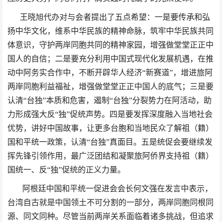
王晓旭代办对与会者提出了五点希望：
一是要传承和弘
扬中华文化，维系中华民族的精神命脉，筑牢中华民族共同
体意识，守护两岸同胞共同的精神家园，增强做堂堂正正中
国人的自信；二是要充分利用中国式现代化发展机遇，在推
动中阿务实合作中，不断开辟华人经济
“新赛道”，增进旅阿
两岸同胞利益福祉，增强做堂堂正正中国人的底气；三是要
认清“台独”本质和危害，遏制“台独”分裂势力在阿活动，助
力形成强大反“独”促统声势。四是要发挥深度融入当地社会
优势，讲好中国故事，让更多台胞和当地民众了解祖（籍）
国和平统一政策，认清“台独”真面目。五是统促会要继续发
挥先锋引领作用，最广泛团结和凝聚旅阿侨界支持祖（籍）
国统一、反“独”促统的正义力量。
阿根廷中国和平统一促进会会长何文强在发言中表示，
台湾自古就是中国领土不可分割的一部分，两岸同胞同根同
源、同文同种。尽管当前两岸关系面临着诸多挑战，但追求