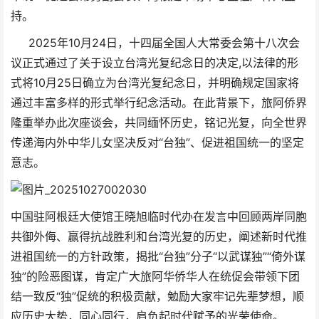
持。
2025年10月24日，十四届全国人大常委会第十八次会
议正式通过了关于设立台湾光复纪念日的决定,以法律的形
式将10月25日确立为台湾光复纪念日，并明确规定国家将
通过丰富多样的形式举行纪念活动。在此背景下，旅阿侨界
隆重举办此次座谈会，共同缅怀历史，铭记光复，向全世界
传递海内外中华儿女坚决反对“台独”、促进祖国统一的坚定
意志。
中国驻阿根廷大使馆王晓旭临时代办在发言中回顾两岸同胞
共御外侮、赢得抗战胜利和台湾光复的历史，阐述新时代推
进祖国统一的方针政策，揭批“台独”分子“以武谋独”“倚外谋
独”的险恶图谋，肯定广大旅阿华侨华人在统促会带领下团
结一致反“独”促统的积极贡献，勉励大家牢记先辈梦想，顺
应历史大势，同心同行，肩负起时代赋予的光荣使命。