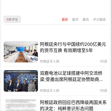
0
条评论
最新
最早
最热
评分最高
阿根廷央行与中国续约200亿美元
的货币互换 有效期增至5年
阿根廷华人网
1天前
双鹿电池以足球搭建中阿交流桥
梁:受邀出席阿根廷足协赞助商招
待会！
阿根廷华人网
1天前
阿根廷政府回应巴西降级两国关系
的决定：纯粹意识形态问题