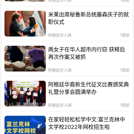
米莱出席秘鲁新总统藤森庆子的就
职仪式
阿根廷华人网
1周前
两女子在华人超市内行窃 获释后
再次作案又被抓
阿根廷华人网
1周前
阿根廷华裔新生代征文比赛颁奖典
礼暨分享会圆满举办
阿根廷华人网
1周前
在家轻轻松松学中文:富兰克林中
文学校2022年网校招生啦