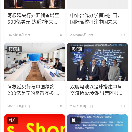
阿根廷央行外汇储备增至
中外合作办学提速扩围，
500亿美元 达近7年来最
国际高校押注中国未来
高水平
2026年08月06日
0
2026年08月05日
0
阿根廷
阿根廷
阿根廷央行与中国续约
双鹿电池以足球搭建中阿
200亿美元的货币互换 有
交流桥梁:受邀出席阿根廷
效期增至5年
足协赞助商招待会！
2026年08月05日
0
2026年08月05日
0
推广
推广