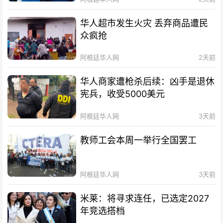
华人超市发生火灾 丢弃商品遭民
众疯抢
阿根廷华人网
2天前
华人商家遭枪杀后续：凶手是退休
宪兵，收受5000美元
阿根廷华人网
3天前
教师工会本周一举行全国罢工
阿根廷华人网
3天前
米莱：将寻求连任，已选定2027
年竞选搭档