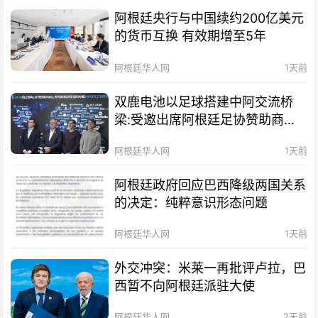
阿根廷央行与中国续约200亿美元
的货币互换 有效期增至5年
阿根廷华人网
1天前
双鹿电池以足球搭建中阿交流桥
梁:受邀出席阿根廷足协赞助商招
待会！
阿根廷华人网
1天前
阿根廷政府回应巴西降级两国关系
的决定：纯粹意识形态问题
阿根廷华人网
1天前
外交冲突：米莱一再批评卢拉，巴
西暂不向阿根廷派驻大使
阿根廷华人网
2天前