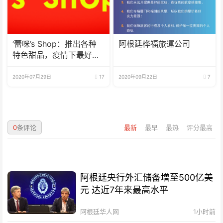
‘蕾咪’s Shop：推出各种
阿根廷桦福旅運公司
特色甜品，疫情下最好的
选择
2020年07月29日
17
2020年09月22日
7
0
条评论
最新
最早
最热
评分最高
阿根廷央行外汇储备增至500亿美
元 达近7年来最高水平
阿根廷华人网
1小时前