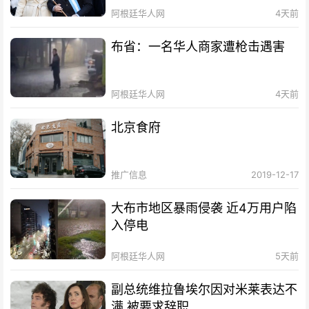
阿根廷华人网
4天前
布省：一名华人商家遭枪击遇害
阿根廷华人网
4天前
北京食府
推广信息
2019-12-17
大布市地区暴雨侵袭 近4万用户陷
入停电
阿根廷华人网
5天前
副总统维拉鲁埃尔因对米莱表达不
满 被要求辞职