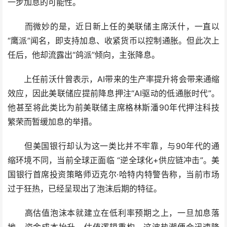
一步加息的可能性。
而微妙的是，近日新上任的美联储主席沃什，一直以
“鹰派”闻名，即支持加息、收紧货币以控制通胀。但此次上
任后，他却流露出“鸽派”倾向，主张降息。
上任前沃什曾表示，AI带来的生产率提升将会带来通缩
效应，因此美联储应提前降息押注“AI驱动的低通胀时代”。
他甚至将此类比为前美联储主席格林斯潘90年代押注科技
繁荣而暂缓加息的举措。
但美国银行却认为这一类比并不牢靠，与90年代的通
缩环境不同，当前全球正面临 “逆全球化+供应链冲击”。美
国银行首席投资策略师迈克尔·哈特内特警告称，当前市场
过于狂热，已经呈现出了泡沫后期的特征。
高估值泡沫本就建立在低利率预期之上，一旦加息落