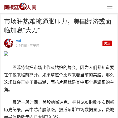
市场狂热难掩通胀压力，美国经济或面
临加息“大刀”
cui
关注
2个月前
· 三里河
市场狂热难掩通胀压力，美国经济
巴菲特曾把市场比作灰姑娘的舞会，因为人们都知道要
或面临加息“大刀”
在午夜来临前离开。如果拿这个比喻来看当前的美股，那么
这场舞会正处于最高潮，而芯片股就是其中那个最耀眼的主
角。
最近一段时间，美股纳斯达克、标普500指数多次刷新
历史纪录，其中芯片股领涨，据道琼斯市场数据显示，费城
半导体指数年内已大涨79.3%。