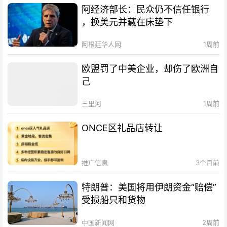
阿经济部长：民众仍不信任银行
，换美元并藏在床垫下
阿根廷华人网
1周前
欧盟罚了中美企业，却伤了欧洲自
己
三里河
1周前
ONCE区礼品店转让
推广信息
3个月前
特朗普：美国将用伊朗资金“赔偿”
受损船只和货物
中国新闻网
2周前