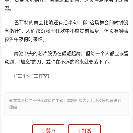
地，资金成本抬升、估值逻辑重构，这波热潮便会迅速降
温。
巴菲特的舞会比喻还有后半句，即“这场舞会的时钟没
有指针”，人们都沉溺于狂欢中不愿提前抽身，但没有钟表
预告午夜何时来临。
舞池中央的芯片股仍在翩翩起舞。但每一个人都应该留
意到，“加息”的刀，或许在不远的将来就要落下了。
(“三里河”工作室)
转载本网稿件不得篡改稿件主题，本网所载内容若涉及侵权请联系
删除。
赞
打赏
0