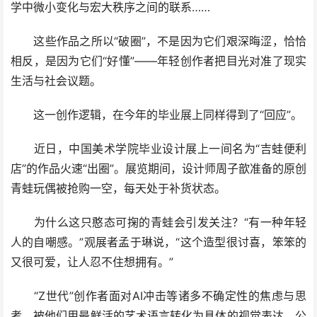
学中微小变化与宏大秩序之间的联系……
这些作品之所以“破圈”，不是因为它们艰深晦涩，恰恰
相反，是因为它们“好懂”——年轻创作者把目光对准了现实
生活与社会议题。
这一创作逻辑，在今年的毕业展上同样得到了“回应”。
近日，中国美术学院毕业设计展上一间名为“吉蛙便利
店”的作品火速“出圈”。展览期间，设计师周子歆准备的原创
青蛙玩偶被抢购一空，每天处于补货状态。
为什么这只憨态可掬的青蛙会引发关注？“有一种年轻
人的自嘲感。”观展者孟于琳说，“这个造型很讨喜，笨笨的
又很可爱，让人忍不住想拥有。”
“Z世代”创作者面对AI冲击等诸多不确定性的焦虑与思
考，被他们用最鲜活的艺术语言转化为具体的视觉表达。公