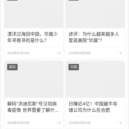
漂洋过海回中国，华裔少
述评：为什么越来越多人
年寻根寻的是什么？
爱逛美院“毕展”？
2026年07月13日
0
2026年06月08日
0
国际
中国
解码“洪迪厄斯”号汉坦病
日赚近4亿！中国最牛存
毒疫情 世界需要了解什
储公司为什么在合肥
么？
2026年05月25日
0
2026年05月22日
0