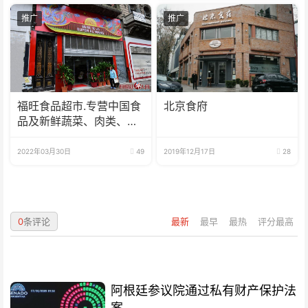
推广
推广
福旺食品超市.专营中国食
北京食府
品及新鲜蔬菜、肉类、
鱼、海鲜
2022年03月30日
49
2019年12月17日
28
0
条评论
最新
最早
最热
评分最高
阿根廷参议院通过私有财产保护法
案