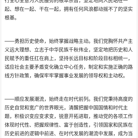
行全心全意为人民服务的根本宗旨，坚定地同人民站在一
起、想在一起、干在一起，拥有任何风浪都动摇不了的坚实
根基。
——勇担历史使命，始终掌握战略主动。我们党胸怀共产主
义远大理想、立志于中华民族千秋伟业，坚定地把历史和人
民赋予的重任扛在肩上，坚持长远目标和阶段目标相统一，
适应社会主要矛盾变化确立中心任务，制定和实施正确的路
线方针政策，确保牢牢掌握事业发展的领导权和主动权。
——顺应发展潮流，始终走在时代前列。我们党秉持高度的
历史自觉和宽广的世界眼光，清醒把握中国国情和时代主
题，积极识变应变求变，锐意开拓进取，推动党的各项工作
体现时代性、把握规律性、富于创造性，引领国家和民族在
历史前进的逻辑中前进、在时代发展的潮流中发展，成为当