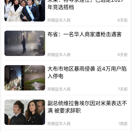
年竞选搭档
阿根廷华人网
6天前
布省：一名华人商家遭枪击遇害
阿根廷华人网
6天前
大布市地区暴雨侵袭 近4万用户陷
入停电
阿根廷华人网
7天前
副总统维拉鲁埃尔因对米莱表达不
满 被要求辞职
阿根廷华人网
1周前