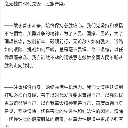
之无愧的时代先锋、民族脊梁。
——敢于善于斗争，始终保持必胜信心。我们党坚持和发扬
不怕牺牲、英勇斗争的精神，为了人民、国家、民族，为了
理想信念，披荆斩棘、砥砺前行，无论敌人如何强大、道路
如何艰险、挑战如何严峻，总是毫不畏惧、绝不退缩，以任
凭风雨来袭、我自岿然不动的钢铁意志鼓舞全国人民不断从
胜利走向胜利。
——注重强健自身，始终充满生机活力。我们党清醒认识到
打铁必须自身硬，善于以时代发展要求审视自己、以强烈忧
患意识警醒自己、以自我革命精神完善自己，高度重视自身
建设，坚决清除一切损害党的先进性和纯洁性的因素、清除
一切侵蚀党的健康肌体的病毒，在革命性锻造中更加坚强有
力。