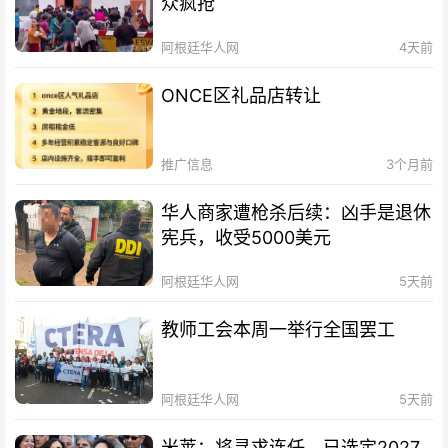
众疯抢
阿根廷华人网
4天前
ONCE区礼品店转让
推广信息
3个月前
华人商家遭枪杀后续：凶手是退休
宪兵，收受5000美元
阿根廷华人网
5天前
教师工会本周一举行全国罢工
阿根廷华人网
5天前
米莱：将寻求连任，已选定2027