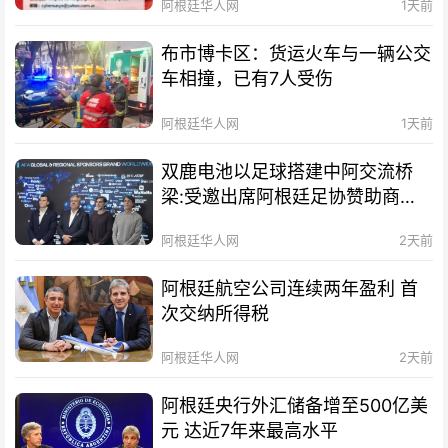
阿根廷华人网
1天前
布市博卡区：货运火车与一辆公交
车相撞，已有7人受伤
阿根廷华人网
1天前
双鹿电池以足球搭建中阿交流桥
梁:受邀出席阿根廷足协赞助商招
待会！
阿根廷华人网
2天前
阿根廷航空公司连续两年盈利 首
次交纳所得税
阿根廷华人网
2天前
阿根廷央行外汇储备增至500亿美
元 达近7年来最高水平