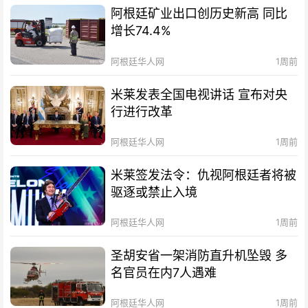
阿根廷矿业出口创历史新高 同比
增长74.4%
阿根廷华人网
1周前
米莱发表全国电视讲话 宣布对央
行进行改革
阿根廷华人网
1周前
米莱签发法令：仇视阿根廷者将被
驱逐或禁止入境
阿根廷华人网
1周前
圣胡安省一架消防直升机坠毁 多
名官员在内7人遇难
阿根廷华人网
1周前