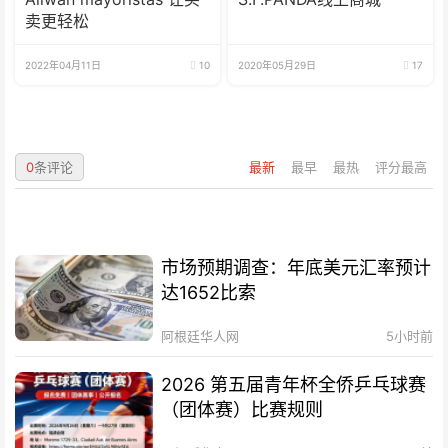
卖更轻松
2022年04月11日
10
2020年05月29日
17
0
条评论
最新
最早
最热
评分最高
市场预期调查：年底美元汇率预计
达1652比索
阿根廷华人网
5小时前
2026 第五届青年杯全侨乒乓球赛
（团体赛）比赛规则