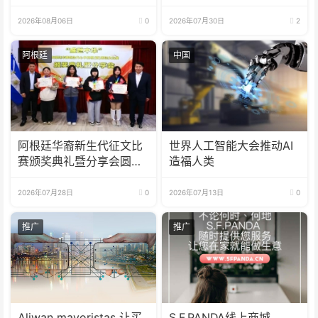
2026年08月06日
0
2026年07月30日
2
阿根廷
中国
阿根廷华裔新生代征文比
世界人工智能大会推动AI
赛颁奖典礼暨分享会圆满
造福人类
举办
2026年07月28日
0
2026年07月13日
0
推广
推广
Aliwan mayoristas 让买
S.F.PANDA线上商城