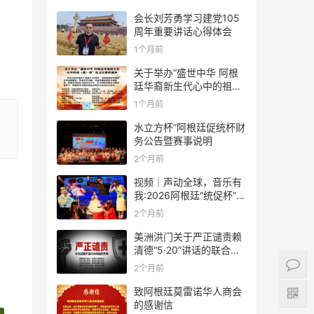
会长刘芳勇学习建党105
周年重要讲话心得体会
1个月前
关于举办“盛世中华 阿根
廷华裔新生代心中的祖
(籍)国”征文比赛的通知
1个月前
水立方杯”阿根廷促统杯财
务公告暨赛事说明
2个月前
视频｜声动全球，音乐有
我:2026阿根廷“统促杯”水
立方中文歌曲大赛总决赛
2个月前
圆满落幕
美洲洪门关于严正谴责赖
清德“5·20”讲话的联合声
明
2个月前
致阿根廷莫雷诺华人商会
的感谢信