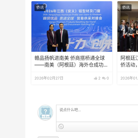
侨讯
侨讯
赣品扬帆进南美 侨商搭桥通全球
阿根廷
——南美（阿根廷）海外仓成功签
侨活动
约 安义铝材开辟出海新通道
2026年02月27日
2
0
2026年0