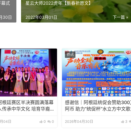
开幕式
星云大师2022虎年【新春祈愿文】
1月30日
2022年03月01日
下一篇 »
侨讯
阿根廷赛区半决赛圆满落幕
感谢信｜阿根廷统促会赞助300
人传承中华文化 培育华裔
阿币 助力“统促杯”水立方中文歌
大赛圆满举办
5月04日
0
0
2026年04月30日
3