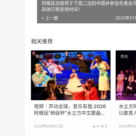
阿根廷总统将于下周二出防中国并参加冬奥会
具体行程安排时间！
« 上一篇
2022年0
相关推荐
侨讯
侨讯
视频｜声动全球，音乐有我:2026
水立方
阿根廷“统促杯”水立方中文歌曲大
以歌育
赛总决赛圆满落幕
新生代
2026年06月03日
0
0
2026年0