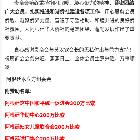
贵商会始终秉持抱团取暖、凝心聚力的精神，
紧密团结
广大会员，扎实推进和谐侨社建设各项工作
，用心服务会员
侨胞、凝聚侨界力量，营造了守望相助、和睦共进的良好侨
社氛围，为阿根廷华人侨社的稳定团结、蓬勃发展作出了重
要贡献。
衷心感谢贵商会与黄汉钦会长的无私付出与鼎力支持！
祝愿商会会务兴旺、蒸蒸日上，全体会员生意兴隆、万事顺
遂！
阿根廷水立方组委会
附赞助名单:
阿根廷这中国和平统一促进会300万比索
阿根廷华助中心
2
00万比索
阿根廷妇女儿童联合会200万比索
阿根廷洪门协会2
00万比索