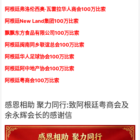
阿根廷弗洛伦西奥·瓦雷拉华人商会
1
00万比索
阿根廷New Land集团
1
00万比索
飘飘东方食品有限公司
1
00万比索
阿根廷闽南同乡联谊总会
1
00万比索
阿根廷华人足球协会
1
00万比索
阿根廷阿中地产协会
1
00万比索
阿根廷粤商会
1
00万比索
感恩相助 聚力同行:致阿根廷粤商会及
余永辉会长的感谢信