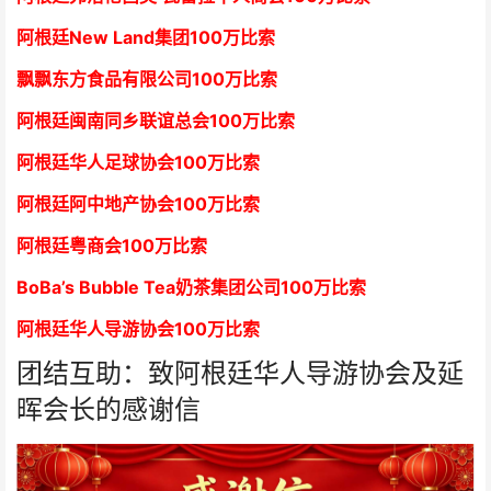
阿根廷New Land集团
1
00万比索
飘飘东方食品有限公司
1
00万比索
阿根廷闽南同乡联谊总会
1
00万比索
阿根廷华人足球协会
1
00万比索
阿根廷阿中地产协会
1
00万比索
阿根廷粤商会
1
00万比索
BoBa’s Bubble Tea奶茶集团公司
1
00万比索
阿根廷华人导游协会
1
00万比索
团结互助：致阿根廷华人导游协会及延
晖会长的感谢信