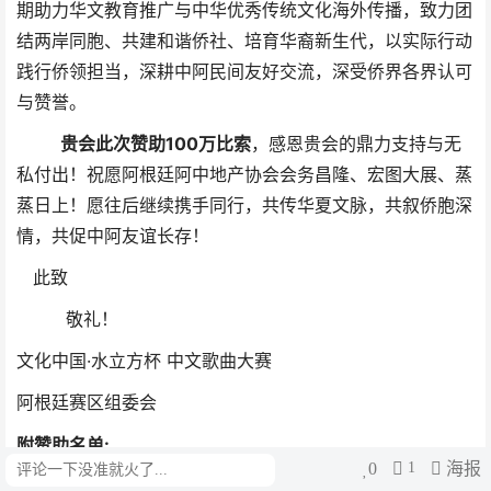
期助力华文教育推广与中华优秀传统文化海外传播，致力团
结两岸同胞、共建和谐侨社、培育华裔新生代，以实际行动
践行侨领担当，深耕中阿民间友好交流，深受侨界各界认可
与赞誉。
贵会此次赞助100万比索
，
感恩贵会的鼎力支持与无
私付出！祝愿阿根廷阿中地产协会会务昌隆、宏图大展、蒸
蒸日上！愿往后继续携手同行，共传华夏文脉，共叙侨胞深
情，共促中阿友谊长存！
此致
敬礼！
文化中国·水立方杯 中文歌曲大赛
阿根廷赛区组委会
附赞助名单:
0
1
海报
评论
阿根廷这中国和平统一促进会300万比索