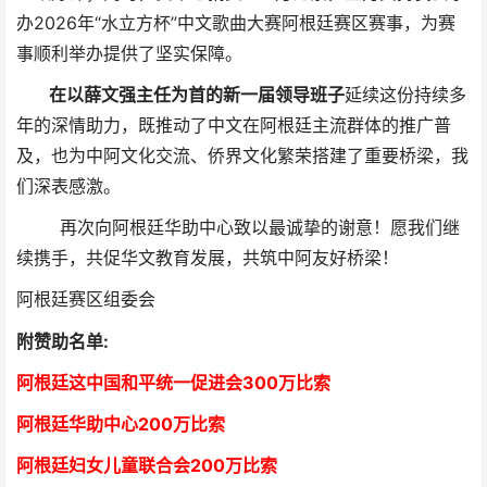
办2026年“水立方杯”中文歌曲大赛阿根廷赛区赛事，为赛
事顺利举办提供了坚实保障。
在以薛文强主任为首的
新一届领导班子
延续
这份持续多
年的深情助力，
既推动了中文在阿根廷主流群体的推广普
及，也为中阿文化交流、侨界文化繁荣搭建了重要桥梁，我
们深表感激。
再次向阿根廷华助中心致以最诚挚的谢意！愿我们继
续携手，共促华文教育发展，共筑中阿友好桥梁！
阿根廷赛区组委会
附赞助名单:
阿根廷这中国和平统一促进会300万比索
阿根廷华助中心
2
00万比索
阿根廷妇女儿童联合会200万比索