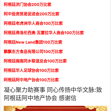
阿根廷洪门协会2
00万比索
阿中投资贸易促进会
2
00万比索
阿根廷老虎洲华人商会1
00万比索
阿根廷弗洛伦西奥·瓦雷拉华人商会
1
00万比索
阿根廷New Land集团
1
00万比索
飘飘东方食品有限公司
1
00万比索
阿根廷闽南同乡联谊总会
1
00万比索
阿根廷华人足球协会
1
00万比索
阿根廷阿中地产协会
1
00万比索
凝心聚力助赛事 同心传扬中华文脉:致
阿根廷阿中地产协会 感谢信