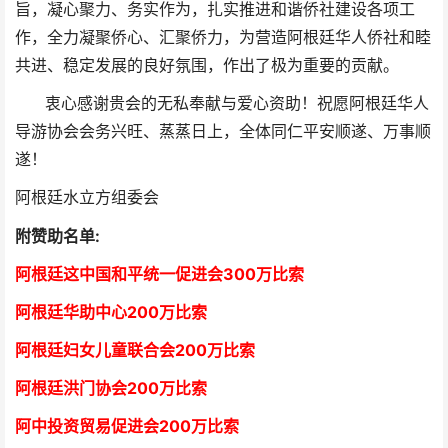
旨，凝心聚力、务实作为，扎实推进和谐侨社建设各项工
作，全力凝聚侨心、汇聚侨力，为营造阿根廷华人侨社和睦
共进、稳定发展的良好氛围，作出了极为重要的贡献。
衷心感谢贵会的无私奉献与爱心资助！祝愿阿根廷华人
导游协会会务兴旺、蒸蒸日上，全体同仁平安顺遂、万事顺
遂！
阿根廷水立方组委会
附赞助名单:
阿根廷这中国和平统一促进会300万比索
阿根廷华助中心
2
00万比索
阿根廷妇女儿童联合会200万比索
阿根廷洪门协会2
00万比索
阿中投资贸易促进会
2
00万比索