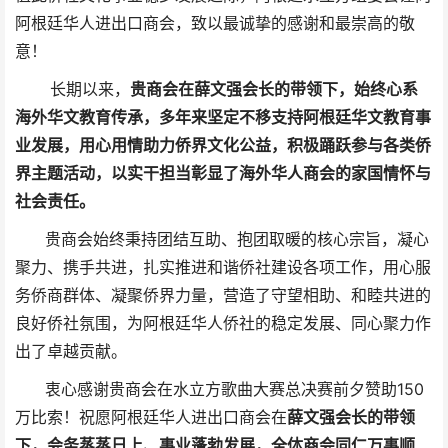
阿根廷华人进出口商会，致以最诚挚的感谢和最崇高的敬
意！
长期以来，
贵商会在薛文强会长的带领下，始终心系
海外华文教育传承，多年来坚定不移支持阿根廷华文教育事
业发展，用心用情助力侨界文化公益，积极踊跃参与各类侨
界主题活动，以实干担当彰显了海外华人商会的家国情怀与
社会责任。
贵商会始终秉持团结互助、抱团取暖的核心宗旨，凝心
聚力、携手共进，扎实推进和谐侨社建设各项工作，用心服
务侨商群体、凝聚侨界力量，营造了守望相助、和睦共进的
良好侨社氛围，为阿根廷华人侨社的稳定发展、同心聚力作
出了卓越贡献。
衷心感谢贵商会在水立方歌曲大赛总决赛前夕赞助150
万比索！祝愿阿根廷华人进出口商会在
薛文强会长的带领
下，会务蒸蒸日上、事业蓬勃发展，全体商会同仁万事顺