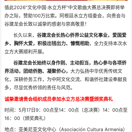
值此2026“文化中国·水立方杯”中文歌曲大赛总决赛即将举
办之际，赞助100万比索。阿根廷水立方组委会，向贵会与
谷建龙会长致以诚挚的感谢与崇高敬意！
长久以来，
谷建龙会长热心侨界公益文化事业，爱国爱
乡、胸怀大爱，积极出钱出力、慷慨相助
，全力支持本次水
立方大赛顺利开展。
谷建龙会长始终以身作则、主动担当，热心参与各项侨
界活动，团结侨胞、凝聚侨心，
大力弘扬中华优秀传统文
化，深耕侨务工作，为中阿文化交流、和谐侨社建设奉献良
多，尽显优秀侨领的责任与风范。
诚挚邀请贵会组织成员参加水立方总决赛暨颁奖典礼
时间：5月17日9：00点至14：00点（总决赛）14：00点至
16：00（颁奖典礼）
地点：亚美尼亚文化中心（Asociación Cultura Armenia）