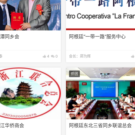
平潭同乡会
阿根廷“一带一路”服务中心
泰
4
0
会长：郑为辉
侨团
浙江华侨商会
阿根廷东北三省同乡联谊总会