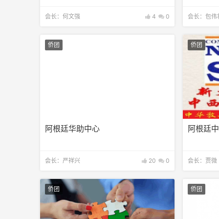
会长：何文强
4
0
会长：包伟
侨团
侨团
阿根廷华助中心
阿根廷
会长：严祥兴
20
0
会长：贾微
侨团
侨团