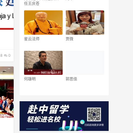
任王庆苍
星云法师
贾微
8
0
何雄明
郭思佳