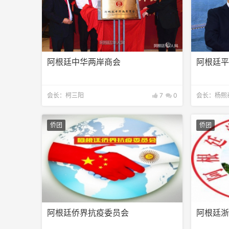
阿根廷中华两岸商会
阿根廷
会长：柯三阳
7
0
会长：杨熙
侨团
侨团
阿根廷侨界抗疫委员会
阿根廷