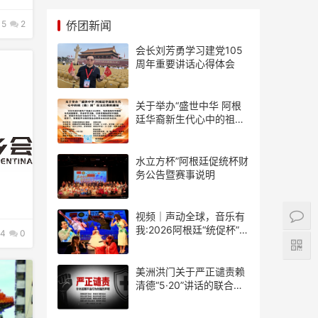
5
2
侨团新闻
会长刘芳勇学习建党105
周年重要讲话心得体会
关于举办“盛世中华 阿根
廷华裔新生代心中的祖
(籍)国”征文比赛的通知
水立方杯”阿根廷促统杯财
务公告暨赛事说明
视频｜声动全球，音乐有
我:2026阿根廷“统促杯”水
4
0
立方中文歌曲大赛总决赛
圆满落幕
美洲洪门关于严正谴责赖
清德“5·20”讲话的联合声
明