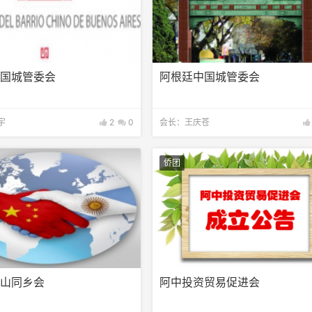
中国城管委会
阿根廷中国城管委会
宇
2
0
会长：王庆苍
侨团
舟山同乡会
阿中投资贸易促进会