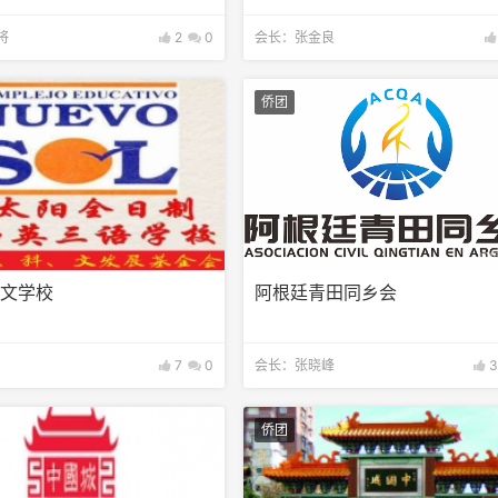
将
2
0
会长：张金良
侨团
中文学校
阿根廷青田同乡会
7
0
会长：张晓峰
3
侨团