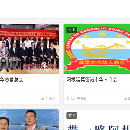
侨团
中华慈善总会
阿根廷莫雷诺市华人商会
4
0
会长：庄将德
3
侨团