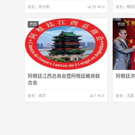
会长：陈大明
10
0
会长：梅田
侨团
侨团
阿根廷江西总商会暨阿根廷赣商联
阿根廷
合会
会长：周华
7
0
会长：尤震