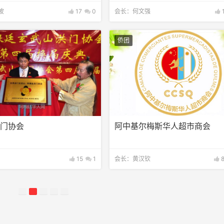
波
17
0
会长：何文强
侨团
洪门协会
阿中基尔梅斯华人超市商会
15
1
会长：黄汉钦
8