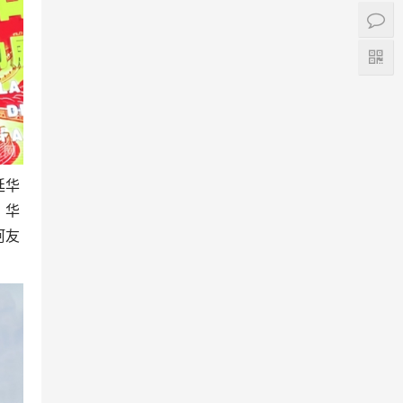
廷华
、华
阿友