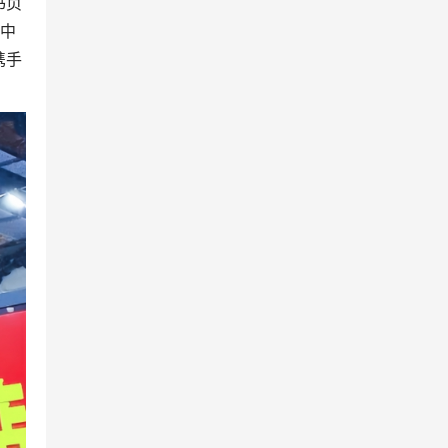
书页
建中
携手