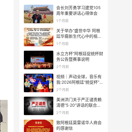
会长刘芳勇学习建党105
周年重要讲话心得体会
1个月前
关于举办“盛世中华 阿根
廷华裔新生代心中的祖
(籍)国”征文比赛的通知
1个月前
水立方杯”阿根廷促统杯财
务公告暨赛事说明
2个月前
视频｜声动全球，音乐有
我:2026阿根廷“统促杯”水
立方中文歌曲大赛总决赛
2个月前
圆满落幕
美洲洪门关于严正谴责赖
清德“5·20”讲话的联合声
明
2个月前
致阿根廷莫雷诺华人商会
的感谢信