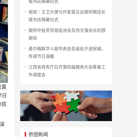
城书店揭幕仪式
视频｜王卫大使与作家莫言出席阿根廷长
城书店揭幕仪式
致阿中投资贸易促进会及何文强会长的感
谢信
基尔梅斯华人超市商会圣诞前夕送祝福，
传递节日温暖
江西省商务厅召开第四届赣商大会筹备工
作调度会
家莫
学日
市民
深
侨团新闻