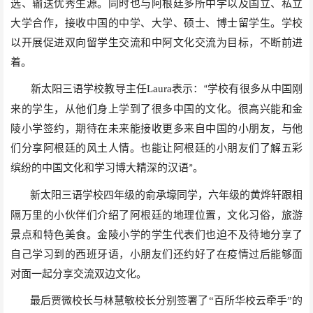
选、输送优秀生源。同时也与阿根廷多所中学以及国立、私立
大学合作，接收中国的中学、大学、硕士、博士留学生。学校
以开展促进双向留学生交流和中阿文化交流为目标，不断前进
着。
新太阳三语学校教导主任
Laura
表示：
学校有很多从中国刚
“
来的学生，从他们身上学到了很多中国的文化。很高兴能和金
陵小学签约，期待在未来能接收更多来自中国的小朋友，与他
们分享阿根廷的风土人情。也能让阿根廷的小朋友们了解五彩
缤纷的中国文化和学习博大精深的汉语
。
”
新太阳三语学校四年级的俞承壕同学，六年级的黄烨轩跟相
隔万里的小伙伴们介绍了阿根廷的地理位置，文化习俗，旅游
景点和特色美食。金陵小学的学生代表们也迫不及待地分享了
自己学习到的西班牙语，小朋友们还约好了在疫情过后能够面
对面一起分享交流双边文化。
最后
贾微校长与林慧敏校长分别签署了
“百所华校云牵手”的