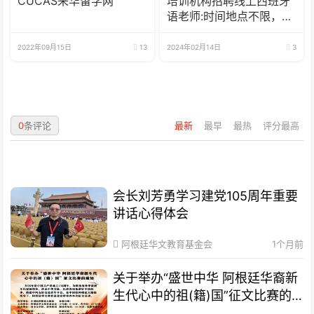
CUCAS来华留学网
培训机构招聘线上西班牙
语老师:时间地点不限，可
兼职可全职
2022年09月15日
13
2024年02月14日
3
0
条评论
最新
最早
最热
评分最高
会长刘芳勇学习建党105周年重要
讲话心得体会
阿根廷华文教育基金会
1个月前
关于举办“盛世中华 阿根廷华裔新
生代心中的祖(籍)国”征文比赛的
通知