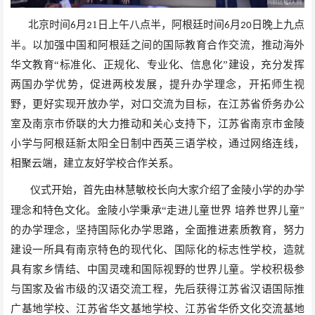
北京时间
月
1
日上午八点半，阿根廷时间
月
日晚上九点
6
2
6
2
0
半。以加强中国和阿根廷之间的国际教育合作交流，推动海外
华文教育
“标准化、正规化、专业化、信息化”建设，充分发挥
两国办学优势，促进两校发展，提升办学理念，开拓师生视
野，更好实现开放办学，对口交流为目标，在江苏省侨务办公
室及南京市侨联的大力推动和关心支持下，江苏省南京市金陵
小学与阿根廷新太阳全日制中西英三语学校，通过网络连线，
相聚云端，建立友好学校合作关系。
仪式开始，首先由林慧敏校长向大家介绍了金陵小学的办学
理念和特色文化。金陵小学秉承
“走进儿童世界 培养世界儿童”
的办学理念，坚持国际化办学思路，全面推进素质教育，努力
建设一所具有南京特色的现代化、国际化的标志性学校，造就
具有家乡情结、中国灵魂和国际视野的世界儿童。学校积极参
与国家及省市级的汉语交流工程，先后获得江苏省汉语国际推
广基地学校、江苏省华文基地学校、江苏省华侨文化交流基地