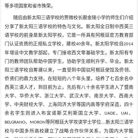
等多项国家和省市殊荣。
随后由新太阳三语学校的贾微校长跟金陵小学的师生们介绍
分享了新太阳三语学校的特色与文化。新太阳全日制中西英三
语学校的前身是新太阳学校，它是一所具有阿根廷官方教育部
门认证资质的正规私立学校，建校
40
余年。新太阳学校自
2014
年增设中文教学部起，专门接收西文零基础学生。新太阳有专
门的教师团队帮助中国学生，协助学生顺利升学、毕业。新太
阳三语学校自筹建以来，一直受到中国驻阿根廷使馆及侨领、
侨贤们的鼎力支持，在短短的八个年头里，培养了七百余名中
西英三语人才，到目前为止，先后有八十余名学生进入了暨南
大学、华侨大学、浙江大学、武汉大学、南京大学、西南大
学、中央财经大学、上海同济大学等国内高等学府深造，四十
余名学生则进入布宜诺斯艾利斯国立大学、
、
、
UADE
UAI
、
等阿根廷大学攻读学士学位…新太阳三语学
BELGRANO
MORON
校与中国多所高校建立了战略合作伙伴关系，为国内大学甄