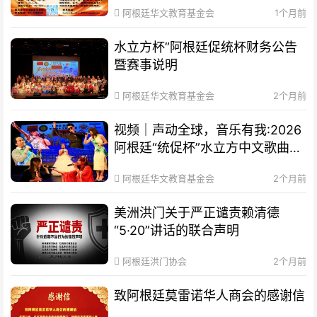
阿根廷华文教育基金会
1个月前
水立方杯”阿根廷促统杯财务公告
暨赛事说明
阿根廷华文教育基金会
2个月前
视频｜声动全球，音乐有我:2026
阿根廷“统促杯”水立方中文歌曲大
赛总决赛圆满落幕
阿根廷华文教育基金会
2个月前
美洲洪门关于严正谴责赖清德
“5·20”讲话的联合声明
阿根廷洪门协会
2个月前
致阿根廷莫雷诺华人商会的感谢信