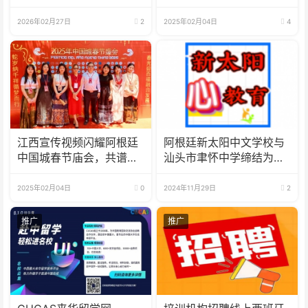
廷）海外仓成功签约 安义
阿友好新篇章
铝材开辟出海新通道
2026年02月27日
2
2025年02月04日
4
江西宣传视频闪耀阿根廷
阿根廷新太阳中文学校与
中国城春节庙会，共谱中
汕头市聿怀中学缔结为友
阿友好新篇章
好姊妹学校 共同推进海外
华文教育
2025年02月04日
0
2024年11月29日
2
推广
推广