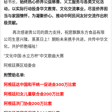
秘书长，
始终热心侨界公益慈善、义工服务与各类文化活
动，以实际行动投身华文教育、文化交流事业，尽显侨界担
当与家国情怀，为凝聚侨心、推动中阿民间友好交流作出积
极贡献。
再次感谢贵公司的鼎力支持，祝愿飘飘东方食品有限
公司生意兴隆、蒸蒸日上！期盼未来携手共进，共传中华文
化，共护侨胞福祉！
“文化中国·水立方杯”中文歌曲大赛
阿根廷赛区组委会
附赞助名单:
阿根廷这中国和平统一促进会300万比索
阿根廷妇女儿童联合会200万比索
阿根廷洪门协会2
00万比索