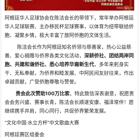
阿根廷华人足球协会在陈洁会长的带领下，常年举办阿根廷
华人足球联赛、主办移民杯足球赛事，以体育为纽带联结侨
胞、凝聚乡情，极大丰富了旅阿侨胞的文体生活。
陈洁会长作为阿根廷知名侨领与慈善家，热心公益慈
善、爱心捐赠与侨界各类文化活动，
深耕侨社、团结两岸同
胞、共建和谐侨社、悉心培养华裔新生代
，多年来躬身实
干、无私奉献，为侨界和睦发展、中阿民间友好往来，作出
卓越贡献，广受侨胞尊敬与赞誉。
贵会此次赞助100万比索
，特此致信深表谢意，祝愿贵
会会务兴盛、赛事长青，陈洁会长顺遂安康、福泽常伴！愿
继续携手并肩，同心同行，共促侨界繁荣发展。
“文化中国·水立方杯”中文歌曲大赛
阿根廷赛区组委会