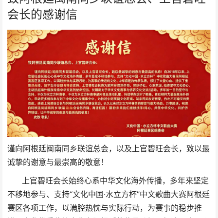
会长的感谢信
谨向阿根廷闽南同乡联谊总会，以及上官碧旺会长，致以最
诚挚的谢意与最崇高的敬意！
上官碧旺会长始终心系中华文化海外传播，多年来坚定
不移地参与、支持“文化中国·水立方杯”中文歌曲大赛阿根廷
赛区各项工作，以满腔热忱与实际行动，为赛事的稳步推