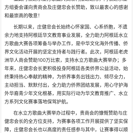
方组委会谨向贵商会及庄健忠会长赞助，致以最衷心的感谢
和最崇高的敬意！
长期以来，庄健忠会长始终心怀家国、心系侨胞，不遗
余力地支持阿根廷华文教育事业发展，全力助力阿根廷水立
方歌曲大赛各项筹备与举办工作，是中华文化海外传播、侨
界文化活动开展的坚定支持者与践行者。此次，阿根廷老虎
洲华人商会赞助100万比索，支持水立方歌曲大赛举办；多
年来，庄健忠会长更积极投身阿根廷各类侨界公益活动，始
终秉持热心奉献的精神，为侨界事务出钱出力、倾尽全力，
主动担当、默默付出，全力助力侨界团结发展，用心守护海
外华裔青少年文化根基，用实际行动为华文教育推广、水立
方系列文化赛事落地保驾护航。
在水立方歌曲大赛举办过程中，贵商会的慷慨赞助与庄
健忠会长的全方位支持，为赛事各项工作开展提供了坚实保
障，
庄健忠
会长也以高度的责任感参与其中，让赛事得以顺