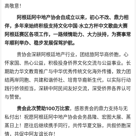
高敬意！
阿根廷阿中地产协会自成立以来，初心不改、鼎力相
伴，多年来始终积极支持文化中国·水立方杯中文歌曲大赛
阿根廷赛区各项工作，一路倾情助力、大力扶持，为赛事常
年顺利举办、稳步发展保驾护航。
贵协会深耕阿根廷地产行业，团结旅阿华商侨胞，心
怀家国、热心公益，积极投身侨界文化交流与公益事业。长
期助力华文教育推广与中华优秀传统文化海外传播，致力团
结两岸同胞、共建和谐侨社、培育华裔新生代，以实际行动
践行侨领担当，深耕中阿民间友好交流，深受侨界各界认可
与赞誉。
贵会此次赞助100万比索
，
感恩贵会的鼎力支持与无
私付出！祝愿阿根廷阿中地产协会会务昌隆、宏图大展、蒸
蒸日上！愿往后继续携手同行，共传华夏文脉，共叙侨胞深
情，共促中阿友谊长存！