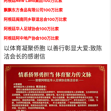
阿根廷New Land集团
1
00万比索
飘飘东方食品有限公司
1
00万比索
阿根廷闽南同乡联谊总会
1
00万比索
阿根廷华人足球协会
1
00万比索
阿根廷阿中地产协会
1
00万比索
以体育凝聚侨胞 以善行彰显大爱:致陈
洁会长的感谢信