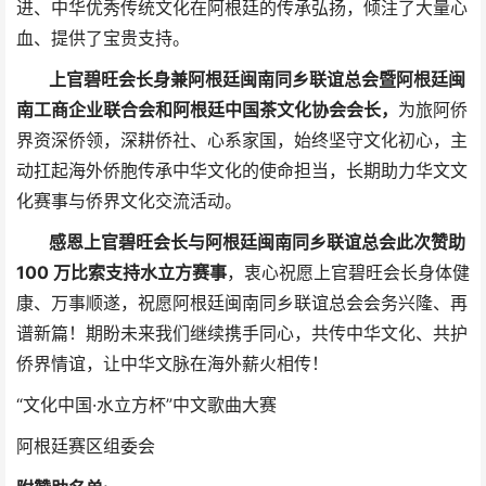
进、中华优秀传统文化在阿根廷的传承弘扬，倾注了大量心
血、提供了宝贵支持。
上官碧旺会长身兼阿根廷闽南同乡联谊总会暨阿根廷闽
南工商企业联合会和阿根廷中国茶文化协会会长，
为旅阿侨
界资深侨领，深耕侨社、心系家国，始终坚守文化初心，主
动扛起海外侨胞传承中华文化的使命担当，长期助力华文文
化赛事与侨界文化交流活动。
感恩上官碧旺会长与阿根廷闽南同乡联谊总会此次赞助
100 万比索支持水立方赛事
，衷心祝愿上官碧旺会长身体健
康、万事顺遂，祝愿阿根廷闽南同乡联谊总会会务兴隆、再
谱新篇！期盼未来我们继续携手同心，共传中华文化、共护
侨界情谊，让中华文脉在海外薪火相传！
“文化中国·水立方杯”中文歌曲大赛
阿根廷赛区组委会