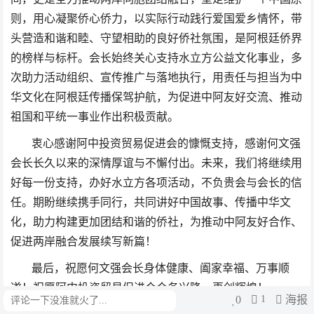
则，用心凝聚侨心侨力，以实际行动践行爱国爱乡情怀，带
头营造和谐和睦、守望相助的良好侨社氛围，是阿根廷侨界
的榜样与标杆。会长始终关心支持水立方公益文化事业，多
次助力活动组织、宣传推广与落地执行，用责任与担当为中
华文化在阿根廷传播保驾护航，为促进中阿友好交流、推动
祖国和平统一事业作出积极贡献。
衷心感谢阿中投资贸易促进会的慷慨支持，感谢何文强
会长长久以来的深情厚谊与不懈付出。未来，我们将继续用
好每一份支持，办好水立方各项活动，不负贵会与会长的信
任。期盼继续携手同行，共同讲好中国故事、传播中华文
化，助力构建更加团结和谐的侨社，为推动中阿友好合作、
促进两岸融合发展续写新篇！
最后，祝愿何文强会长身体健康、阖家幸福、万事顺
遂！祝愿阿中投资贸易促进会会务兴隆、再创辉煌！
0
1
海报
评论