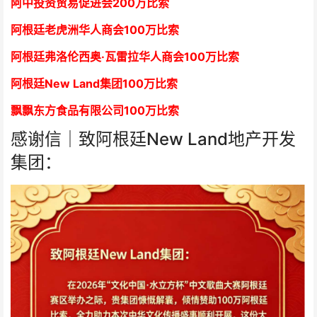
阿中投资贸易促进会
2
00万比索
阿根廷老虎洲华人商会1
00万比索
阿根廷弗洛伦西奥·瓦雷拉华人商会
1
00万比索
阿根廷New Land集团
1
00万比索
飘飘东方食品有限公司
1
00万比索
感谢信｜致阿根廷New Land地产开发
集团：