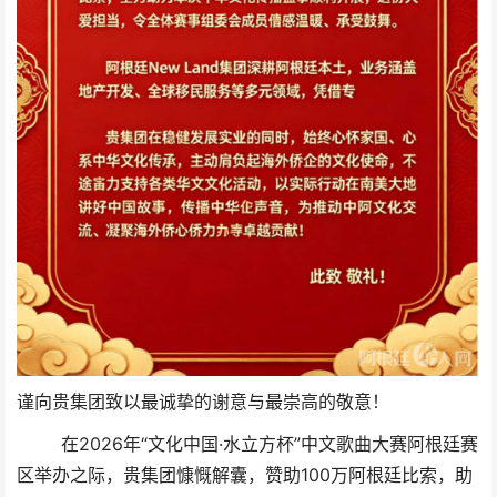
谨向贵集团致以最诚挚的谢意与最崇高的敬意！
在2026年“文化中国·水立方杯”中文歌曲大赛阿根廷赛
区举办之际，贵集团慷慨解囊，赞助100万阿根廷比索，助