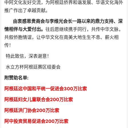
中阿文化友好交流，为阿根廷侨界和谐发展、华语文化海外
推广作出了卓越贡献。
由衷感恩贵商会与李维光会长一路以来的鼎力支持、深
情相伴与大爱付出。
往后愿继续携手同行，共传中华文脉，
共叙侨胞情谊，让中华文化在南美大地生生不息、薪火相
传！
特此致信，深表谢意！
水立方杯阿根廷赛区组委会
附赞助名单:
阿根廷这中国和平统一促进会300万比索
阿根廷妇女儿童联合会200万比索
阿根廷洪门协会2
00万比索
阿中投资贸易促进会
2
00万比索