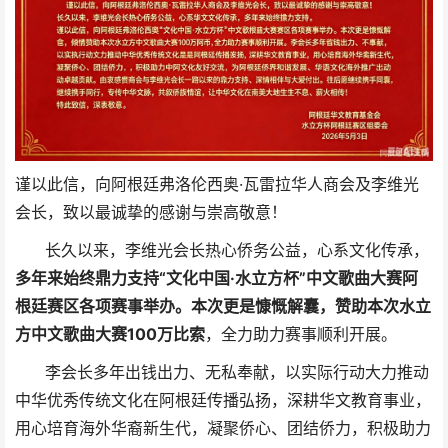
谨以此信，向阿根廷弗洛伦西奥·瓦雷拉华人商会及李维光
会长，致以最诚挚的感谢与崇高敬意！
长久以来，李维光会长热心侨务公益，心系文化传承，
多年来始终鼎力支持“文化中国·水立方杯”中文歌曲大赛阿
根廷赛区各项赛事举办。本次更是慷慨解囊，赞助本次水立
方中文歌曲大赛100万比索
，全力助力赛事顺利开展。
李会长多年出钱出力、无私奉献，以实际行动大力推动
中华优秀传统文化在阿根廷传播弘扬，深耕华文教育事业，
用心培育海外华裔新生代，凝聚侨心、团结侨力，积极助力