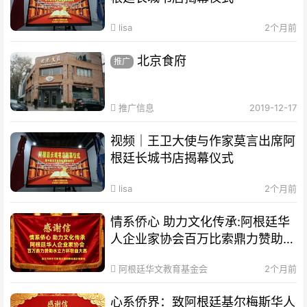
lisa
2个月前
北京食府
推广
推广信息
2019-12-17
视频｜王卫大使与作家莫言出席阿
根廷长城书店揭幕仪式
lisa
2个月前
情系侨心 助力文化传承:阿根廷华
人企业家协会百万比索鼎力赞助水
立方杯歌曲大赛
阿根廷华文教育基金会
2个月前
心系侨界​：致阿根廷基尔梅斯华人