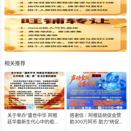
相关推荐
关于举办“盛世中华 阿根
感谢信｜阿根廷统促会赞
廷华裔新生代心中的祖
助300万阿币 助力“统促
(籍)国”征文比赛的通知
杯”水立方中文歌曲大赛圆