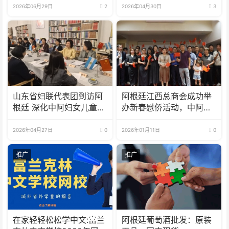
满举办
2026年06月29日
2
2026年04月30日
3
山东省妇联代表团到访阿
阿根廷江西总商会成功举
根廷 深化中阿妇女儿童交
办新春慰侨活动，中阿合
流与经贸合作
作成果丰硕
2026年04月27日
0
2026年01月11日
0
推广
推广
在家轻轻松松学中文:富兰
阿根廷葡萄酒批发：原装