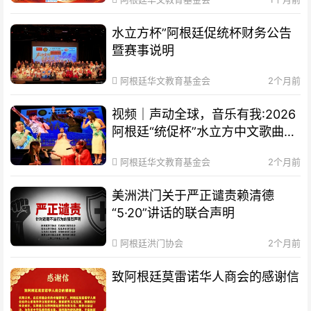
水立方杯”阿根廷促统杯财务公告
暨赛事说明
阿根廷华文教育基金会
2个月前
视频｜声动全球，音乐有我:2026
阿根廷“统促杯”水立方中文歌曲大
赛总决赛圆满落幕
阿根廷华文教育基金会
2个月前
美洲洪门关于严正谴责赖清德
“5·20”讲话的联合声明
阿根廷洪门协会
2个月前
致阿根廷莫雷诺华人商会的感谢信