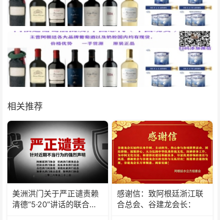
相关推荐
美洲洪门关于严正谴责赖
感谢信：致阿根廷浙江联
清德“5·20”讲话的联合声
合总会、谷建龙会长：
明