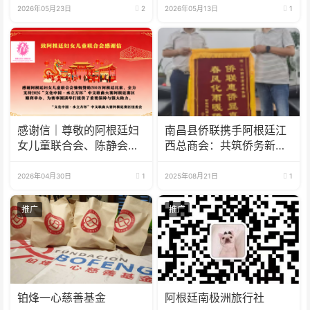
2026年05月23日
2
2026年05月13日
1
感谢信｜尊敬的阿根廷妇
南昌县侨联携手阿根廷江
女儿童联合会、陈静会
西总商会：共筑侨务新
长：
篇，赋能经济发展
2026年04月30日
1
2025年08月21日
1
推广
推广
铂烽一心慈善基金
阿根廷南极洲旅行社