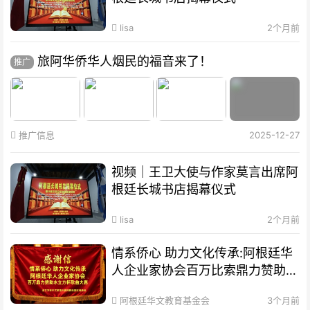
lisa
2个月前
旅阿华侨华人烟民的福音来了！
推广
推广信息
2025-12-27
视频｜王卫大使与作家莫言出席阿
根廷长城书店揭幕仪式
lisa
2个月前
情系侨心 助力文化传承:阿根廷华
人企业家协会百万比索鼎力赞助水
立方杯歌曲大赛
阿根廷华文教育基金会
3个月前