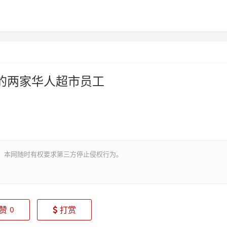
的两家华人超市员工
。本网随时有权要求第三方停止侵权行为。
赞
打赏
0