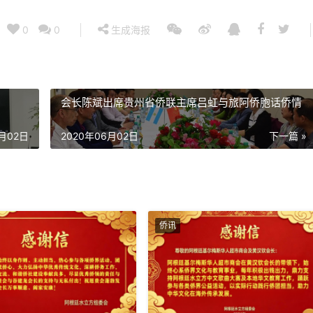
0
0
生成海报
会长陈斌出席贵州省侨联主席吕虹与旅阿侨胞话侨情
6月02日
2020年06月02日
下一篇 »
侨讯