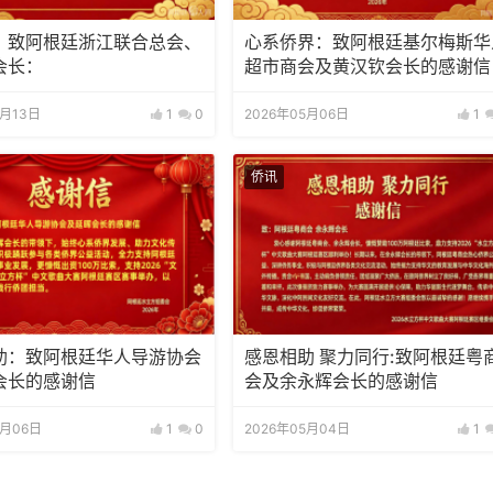
：致阿根廷浙江联合总会、
心系侨界​：致阿根廷基尔梅斯华
会长：
超市商会及黄汉钦会长的感谢信
5月13日
1
0
2026年05月06日
1
侨讯
助：致阿根廷华人导游协会
感恩相助 聚力同行:致阿根廷粤
会长的感谢信
会及余永辉会长的感谢信
5月06日
1
0
2026年05月04日
1