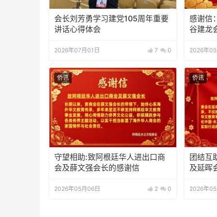
会长刘芳勇学习建党105周年重要
感谢信
讲话心得体会
谷建龙
2026年07月01日
7
0
2026年0
侨讯
侨讯
守望相助:致阿根廷华人进出口商
团结互
会及薛文强会长的感谢信
及延晖
2026年05月06日
2
0
2026年0