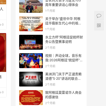
会长刘芳勇学习建党105
周年重要讲话心得体会
人
1个月前
关于举办“盛世中华 阿根
廷华裔新生代心中的祖
0
(籍)国”征文比赛的通知
1个月前
水立方杯”阿根廷促统杯财
务公告暨赛事说明
2个月前
视频｜声动全球，音乐有
我:2026阿根廷“统促杯”水
立方中文歌曲大赛总决赛
2个月前
圆满落幕
美洲洪门关于严正谴责赖
商
清德“5·20”讲话的联合声
明
2个月前
0
致阿根廷莫雷诺华人商会
的感谢信
2个月前