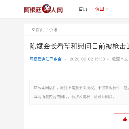
首页
侨团
首页
侨讯
陈斌会长看望和慰问日前被枪击
阿根廷连江同乡会
•
2020-06-02 15:38
•
收藏本文
陈斌会长看望和慰问日前被枪击的
两家华人超市员工
转载本网稿件，原则上需要书面授权，不得篡改稿件主题
本网所载内容或图片，若涉及侵权，请联系删除。