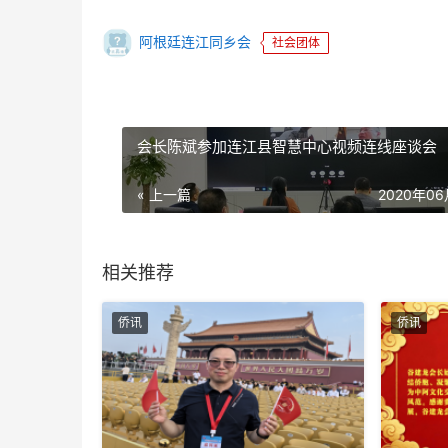
阿根廷连江同乡会
社会团体
会长陈斌参加连江县智慧中心视频连线座谈会
« 上一篇
2020年0
相关推荐
侨讯
侨讯