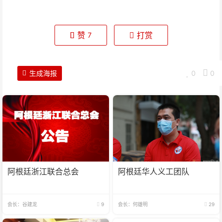
赞
打赏
7
生成海报
0
0
阿根廷浙江联合总会
阿根廷华人义工团队
会长：谷建龙
9
会长：何雄明
29