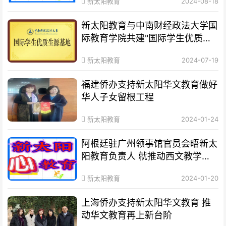
新太阳教育
2024-08-18
新太阳教育与中南财经政法大学国
际教育学院共建"国际学生优质生
源基地"
新太阳教育
2024-07-19
福建侨办支持新太阳华文教育做好
华人子女留根工程
新太阳教育
2024-01-24
阿根廷驻广州领事馆官员会晤新太
阳教育负责人 就推动西文教学与
阿根廷文化传播达成共识 助力中
新太阳教育
2024-01-20
国学生留学、游学阿根廷
上海侨办支持新太阳华文教育 推
动华文教育再上新台阶