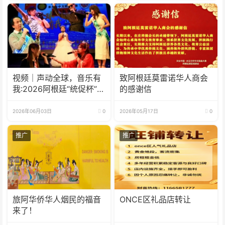
视频｜声动全球，音乐有
致阿根廷莫雷诺华人商会
我:2026阿根廷“统促杯”水
的感谢信
立方中文歌曲大赛总决赛
圆满落幕
2026年06月03日
0
2026年05月17日
0
推广
推广
旅阿华侨华人烟民的福音
ONCE区礼品店转让
来了！