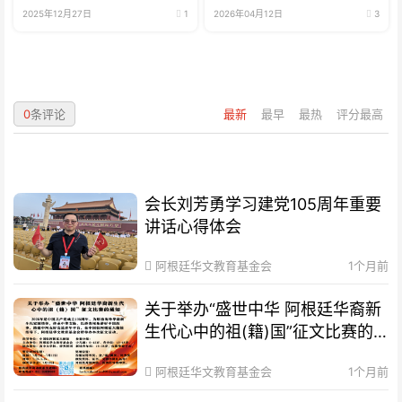
2025年12月27日
1
2026年04月12日
3
0
条评论
最新
最早
最热
评分最高
会长刘芳勇学习建党105周年重要
讲话心得体会
阿根廷华文教育基金会
1个月前
关于举办“盛世中华 阿根廷华裔新
生代心中的祖(籍)国”征文比赛的
通知
阿根廷华文教育基金会
1个月前