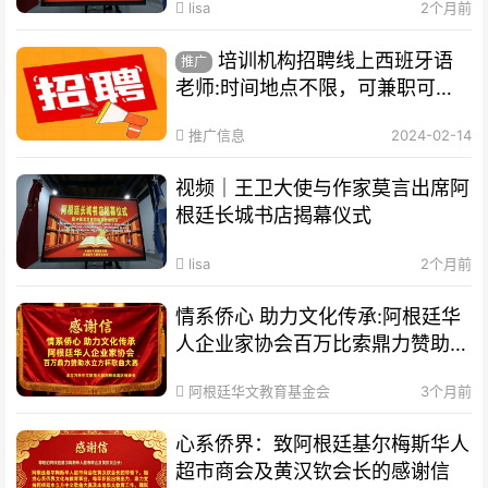
lisa
2个月前
培训机构招聘线上西班牙语
推广
老师:时间地点不限，可兼职可全
职
推广信息
2024-02-14
视频｜王卫大使与作家莫言出席阿
根廷长城书店揭幕仪式
lisa
2个月前
情系侨心 助力文化传承:阿根廷华
人企业家协会百万比索鼎力赞助水
立方杯歌曲大赛
阿根廷华文教育基金会
3个月前
心系侨界​：致阿根廷基尔梅斯华人
超市商会及黄汉钦会长的感谢信