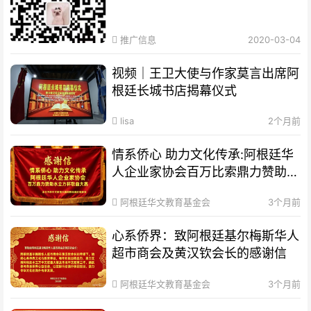
推广信息
2020-03-04
视频｜王卫大使与作家莫言出席阿
根廷长城书店揭幕仪式
lisa
2个月前
情系侨心 助力文化传承:阿根廷华
人企业家协会百万比索鼎力赞助水
立方杯歌曲大赛
阿根廷华文教育基金会
3个月前
心系侨界​：致阿根廷基尔梅斯华人
超市商会及黄汉钦会长的感谢信
阿根廷华文教育基金会
3个月前