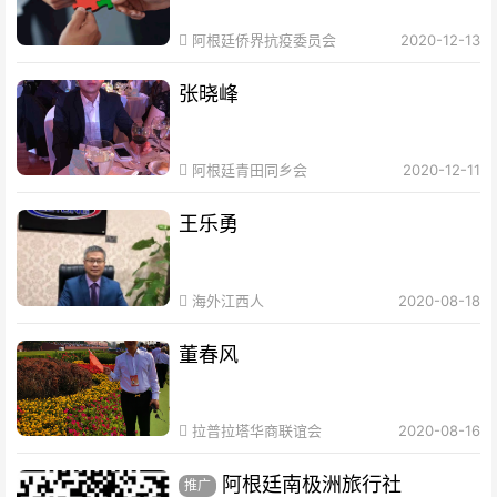
阿根廷侨界抗疫委员会
2020-12-13
张晓峰
阿根廷青田同乡会
2020-12-11
王乐勇
海外江西人
2020-08-18
董春风
拉普拉塔华商联谊会
2020-08-16
阿根廷南极洲旅行社
推广