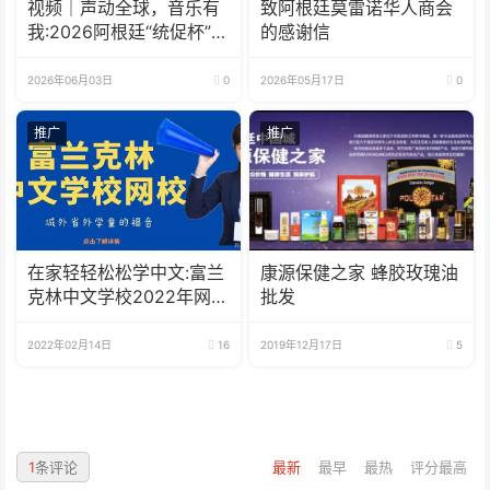
视频｜声动全球，音乐有
致阿根廷莫雷诺华人商会
我:2026阿根廷“统促杯”水
的感谢信
立方中文歌曲大赛总决赛
圆满落幕
2026年06月03日
0
2026年05月17日
0
推广
推广
在家轻轻松松学中文:富兰
康源保健之家 蜂胶玫瑰油
克林中文学校2022年网校
批发
招生啦
2022年02月14日
16
2019年12月17日
5
1
条评论
最新
最早
最热
评分最高