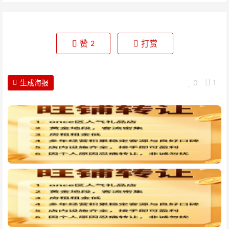
赞
打赏
2
生成海报
0
1