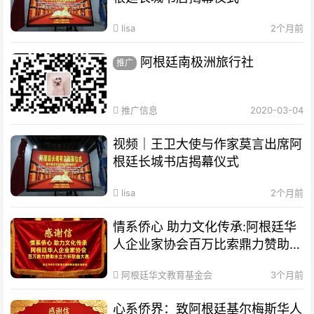
lisa
2个月前
阿根廷南极洲旅行社
推广
推广信息
2020-03-04
视频｜王卫大使与作家莫言出席阿
根廷长城书店揭幕仪式
lisa
2个月前
情系侨心 助力文化传承:阿根廷华
人企业家协会百万比索鼎力赞助水
立方杯歌曲大赛
阿根廷华文教育基金会
3个月前
心系侨界​：致阿根廷基尔梅斯华人