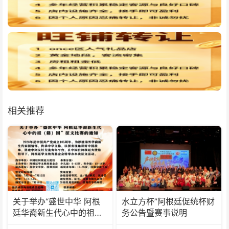
相关推荐
关于举办“盛世中华 阿根
水立方杯”阿根廷促统杯财
廷华裔新生代心中的祖
务公告暨赛事说明
(籍)国”征文比赛的通知