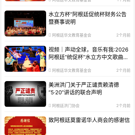
水立方杯”阿根廷促统杯财务公告
暨赛事说明
阿根廷华文教育基金会
2个月前
视频｜声动全球，音乐有我:2026
阿根廷“统促杯”水立方中文歌曲大
赛总决赛圆满落幕
阿根廷华文教育基金会
2个月前
美洲洪门关于严正谴责赖清德
“5·20”讲话的联合声明
阿根廷洪门协会
2个月前
致阿根廷莫雷诺华人商会的感谢信