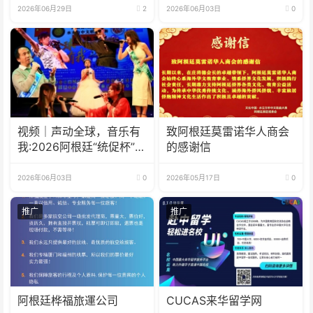
2026年06月29日
2
2026年06月03日
0
视频｜声动全球，音乐有
致阿根廷莫雷诺华人商会
我:2026阿根廷“统促杯”水
的感谢信
立方中文歌曲大赛总决赛
圆满落幕
2026年06月03日
0
2026年05月17日
0
推广
推广
阿根廷桦福旅運公司
CUCAS来华留学网