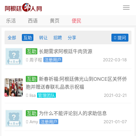
乐活
西语
黄页
便民
全部
互助
转让
招聘
分享
提问
互助
长期需求阿根廷牛肉货源
周子程
注册用户
2022-03-18
互助
新春祈福:阿根廷佛光山到ONCE区关怀侨
胞并赠送春联礼品表示祝福
lisa
管理团队
2021-02-21
互助
为什么不能评论别人的求助信息
Amy
注册用户
2021-01-07