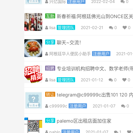
兴亿国际
注册用户
2022-02-04
0
互助
新春祈福:阿根廷佛光山到ONCE区
lisa
管理团队
2021-02-21
0
0
分享
聊天~交流！
阿根廷华人便民小助手
注册用户
2021-01
招聘
专业培训机构​招聘中文、数学老师(
lisa
管理团队
2021-01-12
0
0
转让
telegram@c99999c出售101 1
c99999c
注册用户
2021-01-07
0
分享
palemo区出租店面加住家
pablo
注册用户
2021-01-07
1