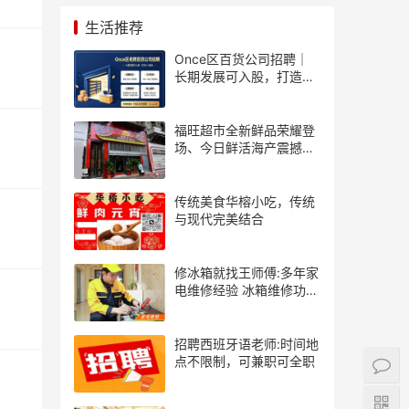
生活推荐
Once区百货公司招聘｜
长期发展可入股，打造个
人事业
福旺超市全新鲜品荣耀登
场、今日鲜活海产震撼来
袭！
传统美食华榕小吃，传统
与现代完美结合
修冰箱就找王师傅:多年家
电维修经验 冰箱维修功底
深厚
招聘西班牙语老师:时间地
点不限制，可兼职可全职