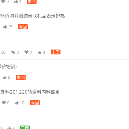
0
1
未回
关怀侨胞并赠送春联礼品表示祝福
17
未回
-26
0
0
8
未回
带薪培训)
5
未回
20 内外料201 220轨道料内料储蓄
0
10
未回
0
2
已回