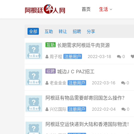
首页
生活
全部
互助
转让
招聘
分享
互助
长期需求阿根廷牛肉货源
周子程
注册用户
2022-03-18
0
招聘
城边J C PAZ招工
老金金金
注册用户
2022-03-16
0
阿根廷有物品需要邮寄回国怎么操作？
兴亿国际
注册用户
2022-02-04
0
阿根廷空运快递到大陆和香港国际物流！