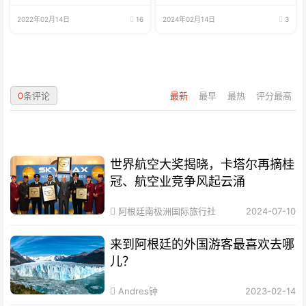
招生啦
兼职可全职
2022年02月14日
16
2024年02月14日
3
0
条评论
最新
最早
最热
评分最高
世界航空大奖揭晓，卡塔尔再摘桂
冠、航空业竞争风起云涌
阿根廷南极洲国际旅行社
2024-07-10
来到阿根廷的外国游客最喜欢去哪
儿？
Andres钟
2023-02-14