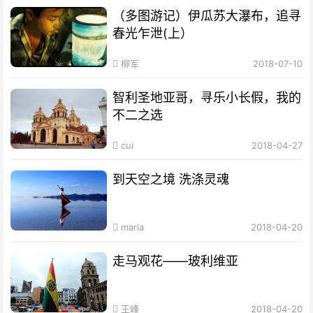
（多图游记）伊瓜苏大瀑布，追寻
春光乍泄(上）
柳军
2018-07-10
智利圣地亚哥，寻乐小长假，我的
不二之选
cui
2018-04-27
到天空之境 洗涤灵魂
maria
2018-04-20
走马观花——玻利维亚
王峰
2018-04-20