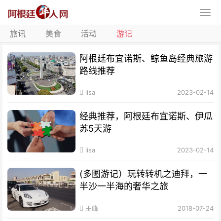
旅讯
美食
活动
游记
阿根廷布宜诺斯、鲸鱼岛经典旅游
路线推荐
lisa
2023-02-14
经典推荐，阿根廷布宜诺斯、伊瓜
苏5天游
lisa
2023-02-14
(多图游记）玩转转机之迪拜，一
半沙一半海的奢华之旅
王峰
2018-07-24