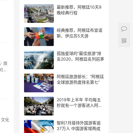
最新推荐，阿根廷10天9
晚经典行程
经典推荐，阿根廷布宜诺
斯、伊瓜苏5天游
孤独星球的“最佳旅游”排
名2020，阿根廷名列前茅
· 旅
的
阿根廷旅游部长：“阿根廷
全球旅游热度排名第七”
2019年上半年 平均每五
秒就有一个游客进入阿根
廷
、文化
智利7月接待外国游客逾
37万人 中国游客增两成