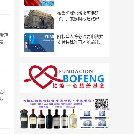
布鲁斯威尔斯来阿根廷
了？原来是阿根廷旅游局
推出的宣传片...
予受理
阿根廷人将必须要申请并
需有
支付特殊许可才能前往欧
洲
备过
料，