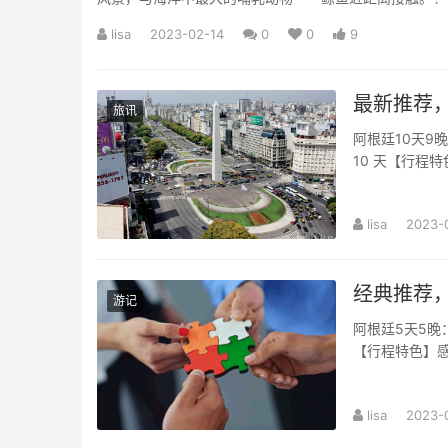
lisa
2023-02-14
0
0
9
最新推荐，
旅讯
阿根廷10天9晚
10 天【行程
美丽神秘...
lisa
2023-
经典推荐
游记
阿根廷5天5晚：
【行程特色】感
瓜苏大瀑布带..
lisa
2023-