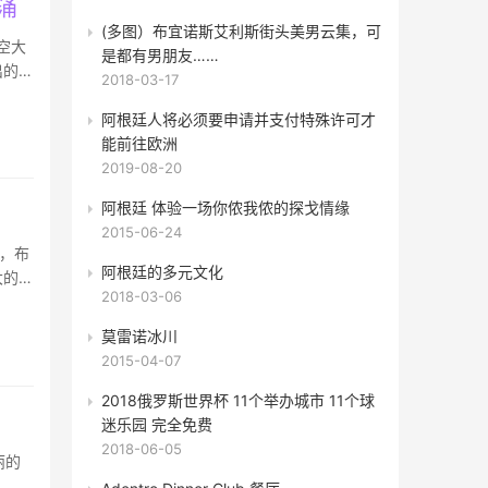
涌
(多图）布宜诺斯艾利斯街头美男云集，可
航空大
是都有男朋友……
出的
2018-03-17
阿根廷人将必须要申请并支付特殊许可才
能前往欧洲
2019-08-20
阿根廷 体验一场你侬我侬的探戈情缘
2015-06-24
里，布
阿根廷的多元文化
大的五
2018-03-06
莫雷诺冰川
2015-04-07
2018俄罗斯世界杯 11个举办城市 11个球
迷乐园 完全免费
2018-06-05
丽的