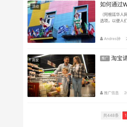
如何通过W
活动
（阿根廷华人网1
选项，以便人
向布市官方What
Andres钟
淘宝
推广
商家
推广信息
2
共448条
1