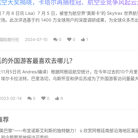
空大奖揭晓，卡塔尔再摘桂冠、航空业竞争风起云
 月 6 日讯 Lisa）7 月 5 日，被誉为航空界“奥斯卡”的 Skytrax 世界
场。此次评选基于约 1400 万全球用户的深度调研成果，为全球众多杰
国际旅行社
2024-07-10
0
0
1
廷的外国游客最喜欢去哪儿？
11月5日讯 Andres/编译）根据阿根廷航空统计，在今年过去的10个月
，埃尔卡拉法特，巴里洛切，乌斯怀亚和伊瓜苏成为了外国游客访问量最
文提到的五...
2023-02-14
0
0
9
推荐
美巴黎”——布宜诺斯艾利斯的独特魅力！ ü 欣赏阿根廷南部沿海地区美
企鹅聚居地探访可爱的...