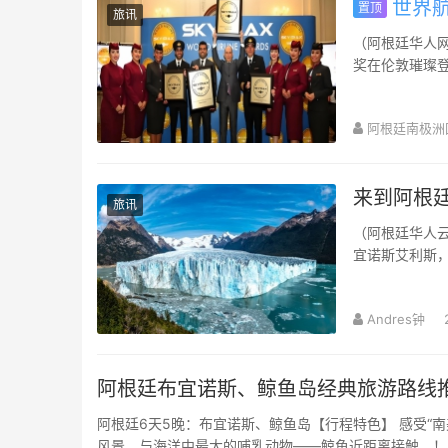
世界航
置顶
旅讯
（阿根廷华人网 7
奖在伦敦璀璨登
航...
阿根廷南极洲
来到阿根
旅讯
（阿根廷华人云
宜诺斯艾利斯
个城市。除了前
Andres钟
阿根廷布宜诺斯、鲸鱼岛经典旅游路线
阿根廷6天5晚：布宜诺斯、鲸鱼岛【行程特色】 感受“南
风景，与海洋中最大的哺乳动物——鲸鱼近距离接触。！ 到