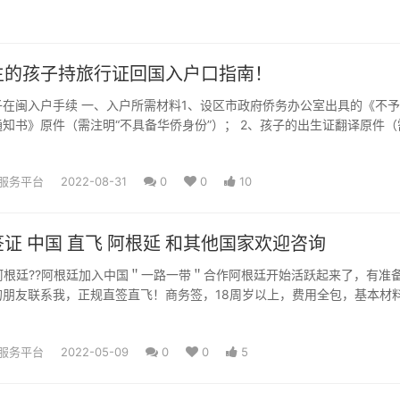
生的孩子持旅行证回国入户口指南！
在闽入户手续 一、入户所需材料1、设区市政府侨务办公室出具的《不
知书》原件（需注明“不具备华侨身份”）； 2、孩子的出生证翻译原件（
质的翻译中心翻译...
服务平台
2022-08-31
0
0
10
证 中国 直飞 阿根延 和其他国家欢迎咨询
飞 阿根廷??阿根廷加入中国＂一路一带＂合作阿根廷开始活跃起来了，有准
的朋友联系我，正规直签直飞！商务签，18周岁以上，费用全包，基本材
国?? 澳大...
服务平台
2022-05-09
0
0
5