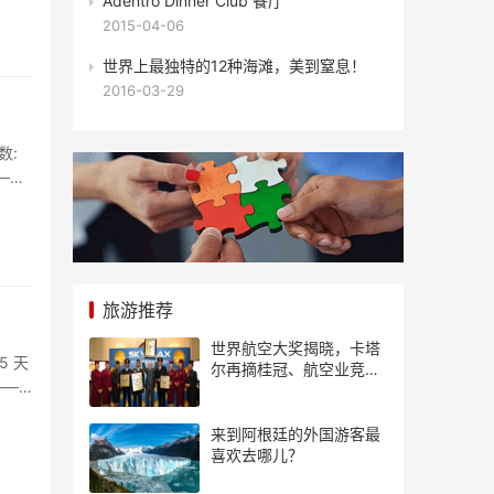
Adentro Dinner Club 餐厅
2015-04-06
世界上最独特的12种海滩，美到窒息！
2016-03-29
数:
——
旅游推荐
世界航空大奖揭晓，卡塔
5 天
尔再摘桂冠、航空业竞争
——伊
风起云涌
来到阿根廷的外国游客最
喜欢去哪儿？