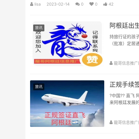
lisa
2023-02-14
0
0
42
阿根廷出
旅讯
持旅行证的孩子
（批准）定居通
中国国家认定资
龍哥信息推广
正规手续签
旅讯
?中国?? 直
来阿根廷发展
欢迎咨询！签证 美
龍哥信息推广