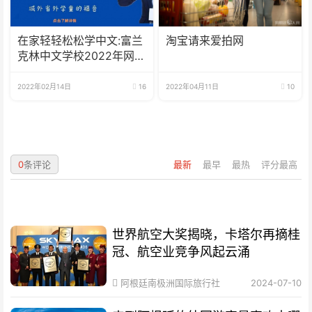
在家轻轻松松学中文:富兰
淘宝请来爱拍网
克林中文学校2022年网校
招生啦
2022年02月14日
16
2022年04月11日
10
0
条评论
最新
最早
最热
评分最高
世界航空大奖揭晓，卡塔尔再摘桂
冠、航空业竞争风起云涌
阿根廷南极洲国际旅行社
2024-07-10