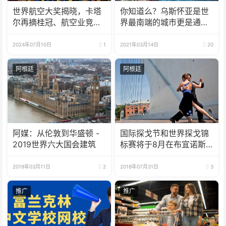
世界航空大奖揭晓，卡塔
你知道么？乌斯怀亚是世
尔再摘桂冠、航空业竞争
界最南端的城市更是通往
风起云涌
南极洲的门户而驰名世界
2024年07月10日
1
2021年03月14日
20
阿根廷
阿根廷
阿媒：从伦敦到华盛顿 -
国际探戈节和世界探戈锦
2019世界六大国会建筑
标赛将于8月在布宜诺斯
艾利斯举行
2019年03月11日
2
2018年07月31日
3
推广
推广