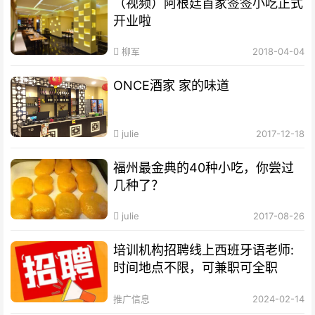
（视频）阿根廷首家签签小吃正式
开业啦
柳军
2018-04-04
ONCE酒家 家的味道
julie
2017-12-18
福州最金典的40种小吃，你尝过
几种了？
julie
2017-08-26
培训机构招聘线上西班牙语老师:
时间地点不限，可兼职可全职
推广信息
2024-02-14