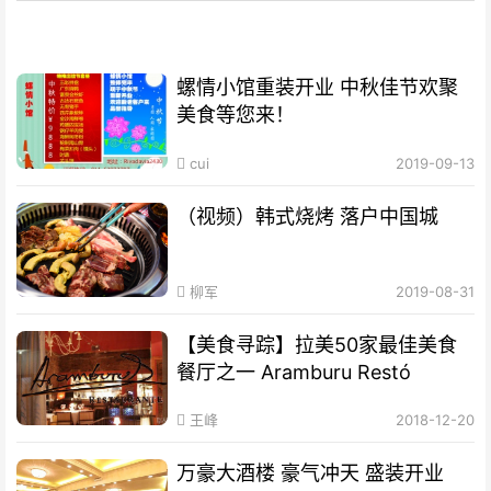
螺情小馆重装开业 中秋佳节欢聚
美食等您来！
cui
2019-09-13
（视频）韩式烧烤 落户中国城
柳军
2019-08-31
【美食寻踪】拉美50家最佳美食
餐厅之一 Aramburu Restó
王峰
2018-12-20
万豪大酒楼 豪气冲天 盛装开业