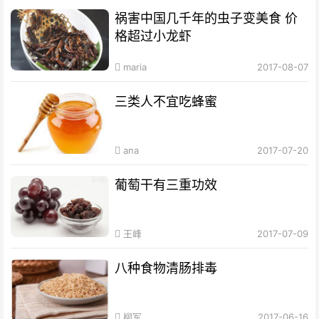
祸害中国几千年的虫子变美食 价
格超过小龙虾
maria
2017-08-07
三类人不宜吃蜂蜜
ana
2017-07-20
葡萄干有三重功效
王峰
2017-07-09
八种食物清肠排毒
柳军
2017-06-16