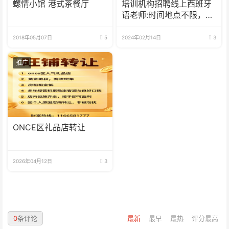
螺情小馆 港式茶餐厅
培训机构招聘线上西班牙
语老师:时间地点不限，可
兼职可全职
2018年05月07日
5
2024年02月14日
3
推广
ONCE区礼品店转让
2026年04月12日
3
0
条评论
最新
最早
最热
评分最高