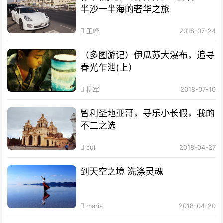
半沙一半海的奢华之旅
王峰
2018-07-24
（多图游记）伊瓜苏大瀑布，追寻
春光乍泄(上）
柳军
2018-07-10
智利圣地亚哥，寻乐小长假，我的
不二之选
cui
2018-04-27
到天空之境 洗涤灵魂
maria
2018-04-20