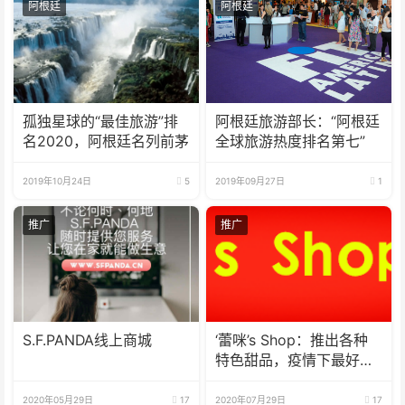
阿根廷
阿根廷
孤独星球的“最佳旅游”排
阿根廷旅游部长：“阿根廷
名2020，阿根廷名列前茅
全球旅游热度排名第七”
2019年10月24日
5
2019年09月27日
1
推广
推广
S.F.PANDA线上商城
‘蕾咪’s Shop：推出各种
特色甜品，疫情下最好的
选择
2020年05月29日
17
2020年07月29日
17