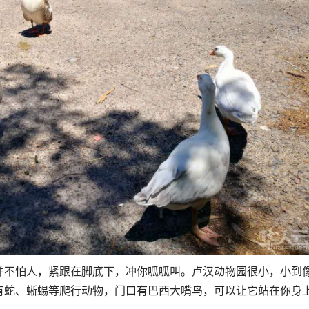
并不怕人，紧跟在脚底下，冲你呱呱叫。卢汉动物园很小，小到
有蛇、蜥蜴等爬行动物，门口有巴西大嘴鸟，可以让它站在你身