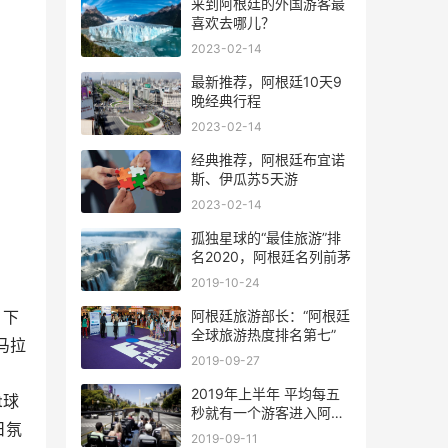
来到阿根廷的外国游客最
喜欢去哪儿？
2023-02-14
最新推荐，阿根廷10天9
晚经典行程
2023-02-14
经典推荐，阿根廷布宜诺
斯、伊瓜苏5天游
2023-02-14
孤独星球的“最佳旅游”排
名2020，阿根廷名列前茅
2019-10-24
阿根廷旅游部长：“阿根廷
、下
全球旅游热度排名第七”
萨马拉
2019-09-27
2019年上半年 平均每五
t球
秒就有一个游客进入阿根
日氛
廷
2019-09-11