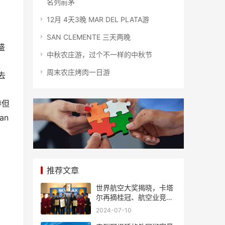
名列前茅
12月 4天3晚 MAR DEL PLATA游
SAN CLEMENTE 三天两晚
盛
中秋农庄游，过个不一样的中秋节
周末农庄烤肉一日游
去
游但
an
推荐文章
世界航空大奖揭晓，卡塔
尔再摘桂冠、航空业竞争
风起云涌
2024-07-10