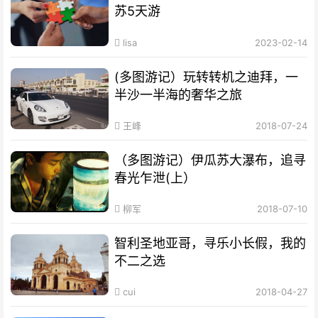
苏5天游
lisa
2023-02-14
(多图游记）玩转转机之迪拜，一
半沙一半海的奢华之旅
王峰
2018-07-24
（多图游记）伊瓜苏大瀑布，追寻
春光乍泄(上）
柳军
2018-07-10
智利圣地亚哥，寻乐小长假，我的
不二之选
cui
2018-04-27