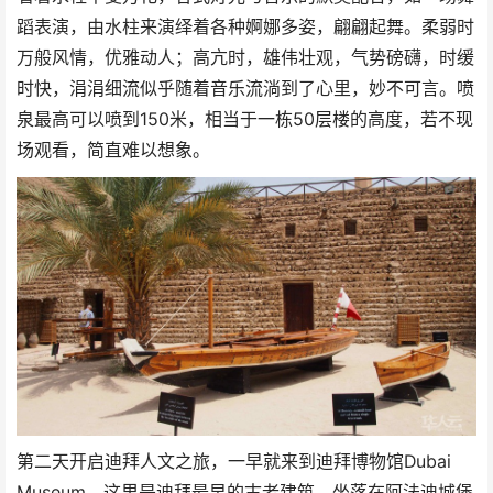
蹈表演，由水柱来演绎着各种婀娜多姿，翩翩起舞。柔弱时
万般风情，优雅动人；高亢时，雄伟壮观，气势磅礴，时缓
时快，涓涓细流似乎随着音乐流淌到了心里，妙不可言。喷
泉最高可以喷到150米，相当于一栋50层楼的高度，若不现
场观看，简直难以想象。
第二天开启迪拜人文之旅，一早就来到迪拜博物馆Dubai
Museum。这里是迪拜最早的古老建筑，坐落在阿法迪城堡