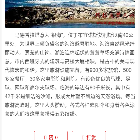
马德普拉塔意为“银海”，位于布宜诺斯艾利斯以南40公
里处，为世界上颇负盛名的海滨避暑胜地。海滨自然风光绮
丽动人，葱茏的山岗、湖泊连绵起伏的茸茸草场充满诗情画
意。市内西班牙式的建筑与高楼大厦相映，是古朴的美与现
代恢宏的和谐。这里旅游设施完备，有900多家旅馆，500
多家餐厅，30多家电影院和剧院。有设备优良的马球、足
球、网球和高尔夫球场。临海的岸边有80千米长，其中有
42千米是细洁的沙滩，形成大片望不到边的天然浴场。每当
旅游高峰时，这里人头攒动，各式各样遮阳伞和身着各色泳
装的人们将这里装扮得五彩缤纷。
赞
打赏
0