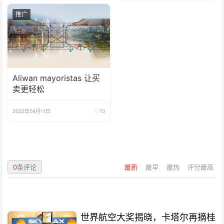
推广
Aliwan mayoristas 让买
卖更轻松
2022年04月11日
10
0
条评论
最新
最早
最热
评分最高
世界航空大奖揭晓，卡塔尔再摘桂