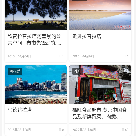
欣赏拉普拉塔河盛景的公
走进拉普拉塔
共空间--布市先锋建筑“文
化之巢”
2018年04月04日
1
2015年04月07日
0
阿根廷
推广
马德普拉塔
福旺食品超市.专营中国食
品及新鲜蔬菜、肉类、
鱼、海鲜
2015年03月20日
0
2022年03月30日
49