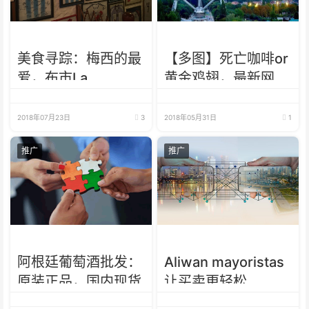
美食寻踪：梅西的最
【多图】死亡咖啡or
爱，布市La
黄金鸡翅，最新网红
Brigada·足球主题烤
奇葩餐厅
肉餐厅
2018年07月23日
3
2018年05月31日
1
推广
推广
阿根廷葡萄酒批发：
Aliwan mayoristas
原装正品，国内现货
让买卖更轻松