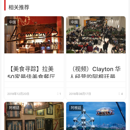
相关推荐
中国
中国
【美食寻踪】拉美
（视频）Clayton 华
50家最佳美食餐厅
人经营的阿根廷最大
之一 Aramburu
自助餐厅
Restó
2018年12月20日
1
2018年08月17日
4
阿根廷
阿根廷