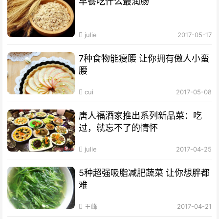
早餐吃什么最润肠
julie
2017-05-17
7种食物能瘦腰 让你拥有傲人小蛮
腰
cui
2017-05-08
唐人福酒家推出系列新品菜：吃
过，就忘不了的情怀
julie
2017-04-25
5种超强吸脂减肥蔬菜 让你想胖都
难
王峰
2017-04-21