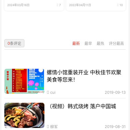
2024年03月16日
7
2022年04月11日
10
0
条评论
最新
最早
最热
评分最高
螺情小馆重装开业 中秋佳节欢聚
美食等您来！
cui
2019-09-13
（视频）韩式烧烤 落户中国城
柳军
2019-08-31