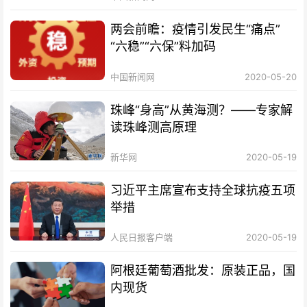
两会前瞻：疫情引发民生“痛点”
“六稳”“六保”料加码
中国新闻网
2020-05-20
珠峰“身高”从黄海测？——专家解
读珠峰测高原理
新华网
2020-05-19
习近平主席宣布支持全球抗疫五项
举措
人民日报客户端
2020-05-19
阿根廷葡萄酒批发：原装正品，国
内现货