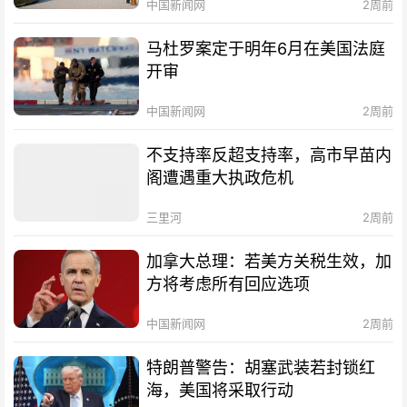
中国新闻网
2周前
马杜罗案定于明年6月在美国法庭
开审
中国新闻网
2周前
不支持率反超支持率，高市早苗内
阁遭遇重大执政危机
三里河
2周前
加拿大总理：若美方关税生效，加
方将考虑所有回应选项
中国新闻网
2周前
特朗普警告：胡塞武装若封锁红
海，美国将采取行动