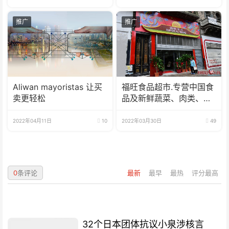
推广
推广
Aliwan mayoristas 让买
福旺食品超市.专营中国食
卖更轻松
品及新鲜蔬菜、肉类、
鱼、海鲜
2022年04月11日
10
2022年03月30日
49
0
条评论
最新
最早
最热
评分最高
32个日本团体抗议小泉涉核言