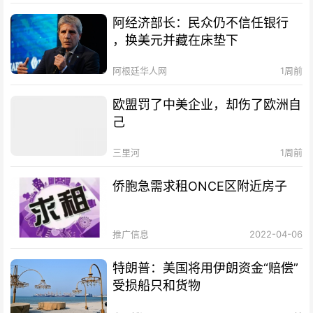
阿经济部长：民众仍不信任银行
，换美元并藏在床垫下
阿根廷华人网
1周前
欧盟罚了中美企业，却伤了欧洲自
己
三里河
1周前
侨胞急需求租ONCE区附近房子
推广信息
2022-04-06
特朗普：美国将用伊朗资金“赔偿”
受损船只和货物