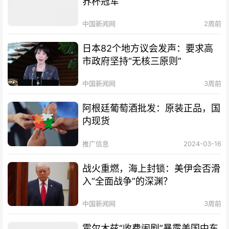
界杯冠军
中国新闻网
2周前
日本82个地方议会发声：要求高
市政府坚持“无核三原则”
中国新闻网
3周前
阿根廷葡萄酒批发：原装正品，国
内现货
推广信息
2024-03-16
战火重燃，海上封锁：美伊会否滑
入“全面战争”的深渊？
中国新闻网
3周前
霍尔木兹“收费闹剧”暴露美国中东