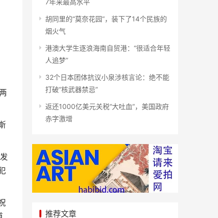
7年来最高水平
胡同里的“莫奈花园”，装下了14个民族的
烟火气
港澳大学生逐浪海南自贸港：“很适合年轻
人追梦”
32个日本团体抗议小泉涉核言论：绝不能
打破“核武器禁忌”
两
返还1000亿美元关税“大吐血”，美国政府
赤字激增
斯
上发
犯
祝
推荐文章
道