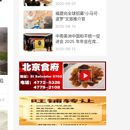
会座谈
2025-09-07
福建向全球招募“小马可·
波罗”文旅推介官
2025-08-10
中南美洲中国和平统一促
进会 2025 年年会在库拉
索圆满举行，共绘反“独”
2025-06-12
促统宏伟蓝图
陷
0