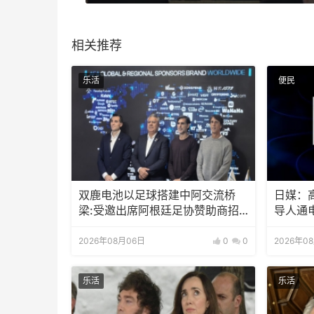
相关推荐
乐活
便民
双鹿电池以足球搭建中阿交流桥
日媒：
梁:受邀出席阿根廷足协赞助商招
导人通
待会！
2026年08月06日
0
0
2026年0
乐活
乐活