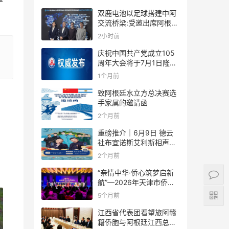
双鹿电池以足球搭建中阿
交流桥梁:受邀出席阿根廷
足协赞助商招待会！
2小时前
庆祝中国共产党成立105
周年大会将于7月1日隆重
举行
1个月前
致阿根廷水立方总决赛选
手家属的邀请函
2个月前
重磅推介｜6月9日 德云
社布宜诺斯艾利斯相声专
场！国风曲艺邂逅南美风
2个月前
情，多元文化狂欢全城集
结！
“亲情中华·侨心筑梦启新
航”—2026年天津市侨界
新春联谊活动成功举办
5个月前
江西省代表团看望旅阿赣
籍侨胞与阿根廷江西总商