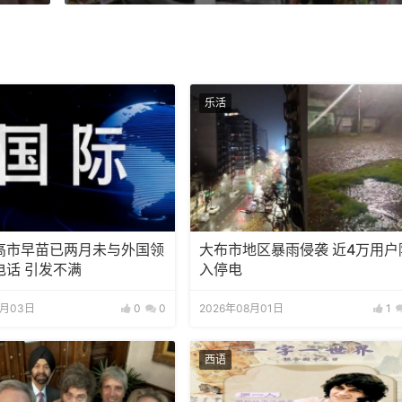
乐活
高市早苗已两月未与外国领
大布市地区暴雨侵袭 近4万用户
电话 引发不满
入停电
8月03日
0
0
2026年08月01日
1
西语