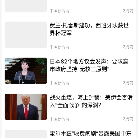
中国新闻网
2周前
费兰·托雷斯建功，西班牙队获世
界杯冠军
中国新闻网
2周前
日本82个地方议会发声：要求高
市政府坚持“无核三原则”
中国新闻网
3周前
战火重燃，海上封锁：美伊会否滑
入“全面战争”的深渊？
中国新闻网
3周前
霍尔木兹“收费闹剧”暴露美国中东