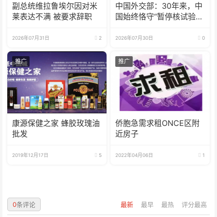
副总统维拉鲁埃尔因对米
中国外交部：30年来，中
莱表达不满 被要求辞职
国始终恪守“暂停核试验”
承诺
2026年07月31日
2
2026年07月30日
0
推广
推广
康源保健之家 蜂胶玫瑰油
侨胞急需求租ONCE区附
批发
近房子
2019年12月17日
5
2022年04月06日
1
0
条评论
最新
最早
最热
评分最高