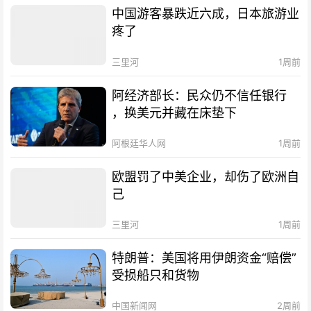
中国游客暴跌近六成，日本旅游业
疼了
三里河
1周前
阿经济部长：民众仍不信任银行
，换美元并藏在床垫下
阿根廷华人网
1周前
欧盟罚了中美企业，却伤了欧洲自
己
三里河
1周前
特朗普：美国将用伊朗资金“赔偿”
受损船只和货物
中国新闻网
2周前