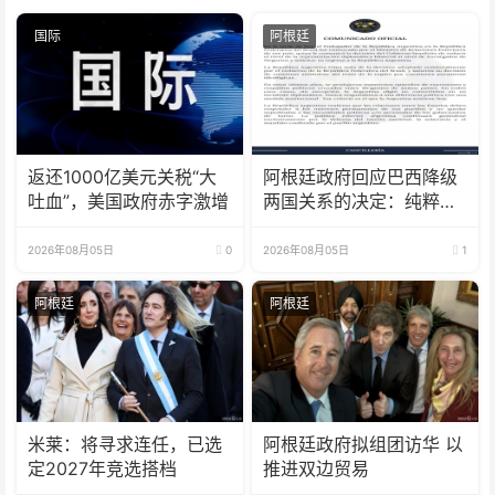
国际
阿根廷
返还1000亿美元关税“大
阿根廷政府回应巴西降级
吐血”，美国政府赤字激增
两国关系的决定：纯粹意
识形态问题
2026年08月05日
0
2026年08月05日
1
阿根廷
阿根廷
米莱：将寻求连任，已选
阿根廷政府拟组团访华 以
定2027年竞选搭档
推进双边贸易