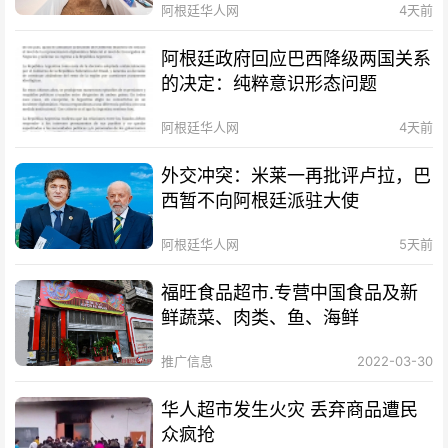
阿根廷华人网
4天前
阿根廷政府回应巴西降级两国关系
的决定：纯粹意识形态问题
阿根廷华人网
4天前
外交冲突：米莱一再批评卢拉，巴
西暂不向阿根廷派驻大使
阿根廷华人网
5天前
福旺食品超市.专营中国食品及新
鲜蔬菜、肉类、鱼、海鲜
推广信息
2022-03-30
华人超市发生火灾 丢弃商品遭民
众疯抢