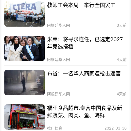
教师工会本周一举行全国罢工
阿根廷华人网
3天前
米莱：将寻求连任，已选定2027
年竞选搭档
阿根廷华人网
4天前
布省：一名华人商家遭枪击遇害
阿根廷华人网
4天前
福旺食品超市.专营中国食品及新
鲜蔬菜、肉类、鱼、海鲜
推广信息
2022-03-30