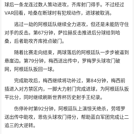
球后一条龙连过数人策动进攻，齐库射门得手。不过经过
VAR回看，哈桑在断球时有犯规动作，进球被取消。
逃过一劫的阿根廷队继续全力进攻，但还是未能防守住
对手的反击。第67分钟，萨拉赫反击推进后分球给到哈
桑，后者助攻齐库抢点破门。
随着比赛走向结束，两球落后的阿根廷队一步步被逼到
悬崖边。第79分钟，梅西送出传中，罗梅罗头球攻门破
网，阿根廷队扳回一球。
完成助攻后，梅西继续将功补过，第84分钟，梅西前
插进入对方禁区内，一脚大力射门完成进球，为阿根廷队扳
平比分，同时继续刷新世界杯历史射手王纪录。
伤停补时第92分钟，阿根廷队上演惊天绝杀，劳塔罗
送出传中助攻，恩佐头球攻门得分，帮助蓝白军团完成让二
追三的大逆转。