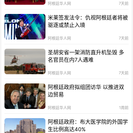
阿根廷华人网
7天前
米莱签发法令：仇视阿根廷者将被
驱逐或禁止入境
阿根廷华人网
7天前
圣胡安省一架消防直升机坠毁 多
名官员在内7人遇难
阿根廷华人网
7天前
阿根廷政府拟组团访华 以推进双
边贸易
阿根廷华人网
1周前
阿根廷政府：布大医学院的外国学
生比例高达40%