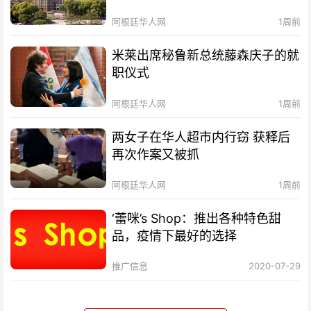
阿根廷华人网
1周前
米莱出席秘鲁新总统藤森庆子的就
职仪式
阿根廷华人网
1周前
两女子在华人超市内行窃 获释后
再次作案又被抓
阿根廷华人网
1周前
‘蕾咪’s Shop：推出各种特色甜
品，疫情下最好的选择
推广信息
2020-07-29