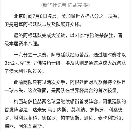
（新华社记者 陈益宸 摄）
北京时间7月8日凌晨，美加墨世界杯八分之一决赛，
卫冕冠军阿根廷队与埃及队展开交锋。
最终阿根廷队完成大逆转，以3比2惊险绝杀获胜，晋
级本届赛事八强。
十六分之一决赛，阿根廷队经历苦战，通过加时赛才以
3比2力克“黑马”佛得角晋级，埃及队则是通过点球大战淘汰
了澳大利亚队过关。
此前两队只有过两次交手，阿根廷面对埃及保持全胜且
一球未失，这次碰面，是两队在世界杯舞台的首次较量。
梅西与萨拉赫两名球星继续领衔首发阵容，阿根廷队的
首发阵容是：达米安·马丁内斯、莫利纳、罗梅罗、利桑德
罗、塔利亚菲科、德保罗、帕雷德斯、恩佐、麦卡利斯特、
梅西、阿尔瓦雷斯。