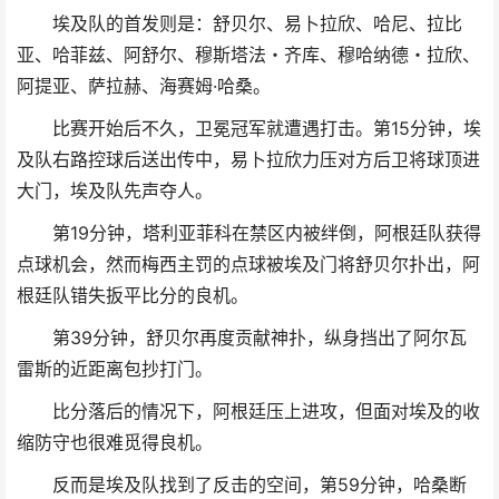
埃及队的首发则是：舒贝尔、易卜拉欣、哈尼、拉比
亚、哈菲兹、阿舒尔、穆斯塔法・齐库、穆哈纳德・拉欣、
阿提亚、萨拉赫、海赛姆·哈桑。
比赛开始后不久，卫冕冠军就遭遇打击。第15分钟，埃
及队右路控球后送出传中，易卜拉欣力压对方后卫将球顶进
大门，埃及队先声夺人。
第19分钟，塔利亚菲科在禁区内被绊倒，阿根廷队获得
点球机会，然而梅西主罚的点球被埃及门将舒贝尔扑出，阿
根廷队错失扳平比分的良机。
第39分钟，舒贝尔再度贡献神扑，纵身挡出了阿尔瓦
雷斯的近距离包抄打门。
比分落后的情况下，阿根廷压上进攻，但面对埃及的收
缩防守也很难觅得良机。
反而是埃及队找到了反击的空间，第59分钟，哈桑断