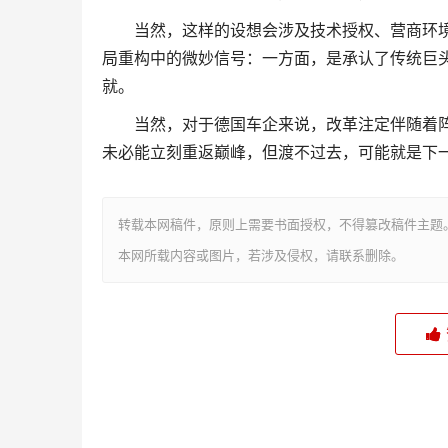
当然，这样的设想会涉及技术授权、营商环境
局重构中的微妙信号：一方面，是承认了传统巨
就。
当然，对于德国车企来说，改革注定伴随着阵痛
未必能立刻重返巅峰，但渡不过去，可能就是下
转载本网稿件，原则上需要书面授权，不得篡改稿件主题
本网所载内容或图片，若涉及侵权，请联系删除。