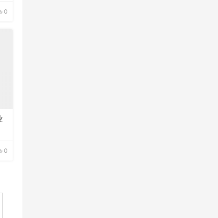
0
业
0