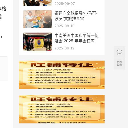
会座谈
2025-09-07
车格
福建向全球招募“小马可·
成
波罗”文旅推介官
2025-08-10
”，
中南美洲中国和平统一促
进会 2025 年年会在库拉
索圆满举行，共绘反“独”
2025-06-12
促统宏伟蓝图