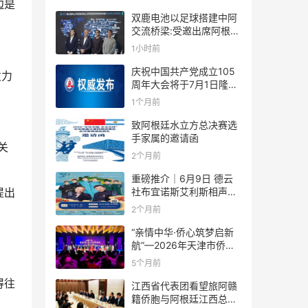
边是
双鹿电池以足球搭建中阿
交流桥梁:受邀出席阿根廷
足协赞助商招待会！
1小时前
庆祝中国共产党成立105
发力
周年大会将于7月1日隆重
举行
1个月前
致阿根廷水立方总决赛选
手家属的邀请函
关
2个月前
重磅推介｜6月9日 德云
社布宜诺斯艾利斯相声专
提出
场！国风曲艺邂逅南美风
2个月前
情，多元文化狂欢全城集
结！
“亲情中华·侨心筑梦启新
航”—2026年天津市侨界
新春联谊活动成功举办
5个月前
得往
江西省代表团看望旅阿赣
籍侨胞与阿根廷江西总商