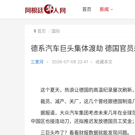
首页
新闻
首页
国际
德系汽车巨头集体渡劫 德国官员
三里河
•
2026-07-08 22:41
•
收藏本文
德系汽车巨头集体渡劫 德国官员
想从中国“搬救兵”
这个夏天，热浪让德国的高温纪录屡次刷新，但
裁员、减产、关厂，这几个曾经跟德国制造几
据报道，大众汽车集团考虑未来几年在全球范围
中国区也接连动刀，还拟推迟发放德国员工奖金；
三巨头咋了？看看财报数据就能发现问题。