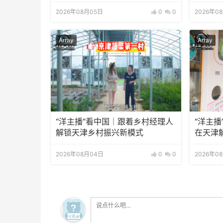
2026年08月05日
0
0
2026年0
Array
Array
“洋主播”看中国｜跟着乡村经理人
“洋主播
解锁天津乡村振兴新模式
在天津
2026年08月04日
0
0
2026年0