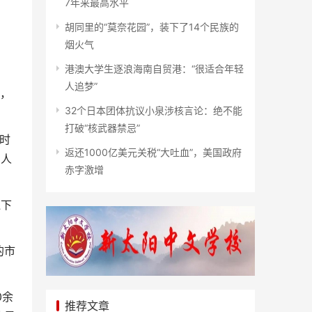
7年来最高水平
胡同里的“莫奈花园”，装下了14个民族的
烟火气
港澳大学生逐浪海南自贸港：“很适合年轻
人追梦”
，
32个日本团体抗议小泉涉核言论：绝不能
打破“核武器禁忌”
时
返还1000亿美元关税“大吐血”，美国政府
别人
赤字激增
遍下
的市
0余
推荐文章