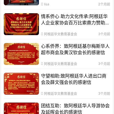
lisa
2个月前
情系侨心 助力文化传承:阿根廷华
人企业家协会百万比索鼎力赞助水
立方杯歌曲大赛
阿根廷华文教育基金会
3个月前
心系侨界​：致阿根廷基尔梅斯华人
超市商会及黄汉钦会长的感谢信
阿根廷华文教育基金会
3个月前
守望相助:致阿根廷华人进出口商
会及薛文强会长的感谢信
阿根廷华文教育基金会
3个月前
团结互助：致阿根廷华人导游协会
及延晖会长的感谢信