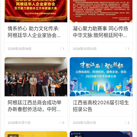
情系侨心 助力文化传承:
凝心聚力助赛事 同心传扬
阿根廷华人企业家协会百
中华文脉:致阿根廷阿中地
万比索鼎力赞助水立方杯
产协会 感谢信
歌曲大赛
2026年05月09日
1
2026年05月03日
1
阿根廷江西总商会成功举
江西省高校2026届引培生
办新春慰侨活动，中阿合
招录公告
作成果丰硕
2026年01月11日
0
2025年12月01日
2