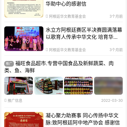
华助中心的感谢信
阿根廷华文教育基金会
3个月前
水立方阿根廷赛区半决赛圆满落幕
以歌育人传承中华文化 培育华裔
新生代
阿根廷华文教育基金会
3个月前
福旺食品超市.专营中国食品及新鲜蔬菜、肉
推广
类、鱼、海鲜
推广信息
2022-03-30
凝心聚力助赛事 同心传扬中华文
脉:致阿根廷阿中地产协会 感谢信