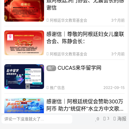
致阿根廷洪门协会、尤震会长的感
谢信
阿根廷华文教育基金会
3个月前
感谢信｜尊敬的阿根廷妇女儿童联
合会、陈静会长：
阿根廷华文教育基金会
3个月前
CUCAS来华留学网
推广
推广信息
2022-09-15
感谢信｜阿根廷统促会赞助300万
阿币 助力“统促杯”水立方中文歌曲
大赛圆满举办
0
3
海报
评论
阿根廷华文教育基金会
3个月前