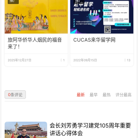
推广
推广
旅阿华侨华人烟民的福音
CUCAS来华留学网
来了！
2025年12月27日
1
2022年09月15日
13
0
条评论
最新
最早
最热
评分最高
会长刘芳勇学习建党105周年重要
讲话心得体会