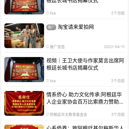
根廷长城书店揭幕仪式
lisa
2个月前
淘宝请来爱拍网
推广
推广信息
2022-04-11
视频｜王卫大使与作家莫言出席阿
根廷长城书店揭幕仪式
lisa
2个月前
情系侨心 助力文化传承:阿根廷华
人企业家协会百万比索鼎力赞助水
立方杯歌曲大赛
阿根廷华文教育基金会
3个月前
心系侨界​：致阿根廷基尔梅斯华人