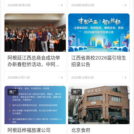
圆满落幕
2026年06月03日
0
2026年06月03日
0
阿根廷江西总商会成功举
江西省高校2026届引培生
办新春慰侨活动，中阿合
招录公告
作成果丰硕
2026年01月11日
0
2025年12月01日
2
推广
推广
阿根廷桦福旅運公司
北京食府