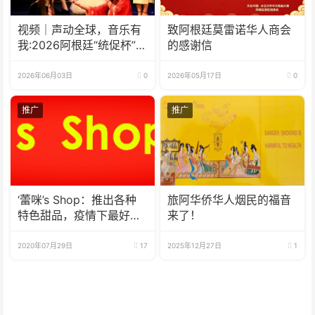
视频｜声动全球，音乐有
致阿根廷莫雷诺华人商会
我:2026阿根廷“统促杯”水
的感谢信
立方中文歌曲大赛总决赛
圆满落幕
2026年06月03日
0
2026年05月17日
0
推广
推广
‘蕾咪’s Shop：推出各种
旅阿华侨华人烟民的福音
特色甜品，疫情下最好的
来了！
选择
2020年07月29日
17
2025年12月27日
1