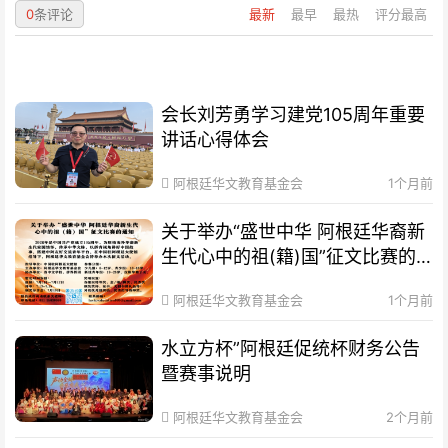
0
条评论
最新
最早
最热
评分最高
会长刘芳勇学习建党105周年重要
讲话心得体会
阿根廷华文教育基金会
1个月前
关于举办“盛世中华 阿根廷华裔新
生代心中的祖(籍)国”征文比赛的
通知
阿根廷华文教育基金会
1个月前
水立方杯”阿根廷促统杯财务公告
暨赛事说明
阿根廷华文教育基金会
2个月前