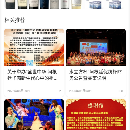
相关推荐
关于举办“盛世中华 阿根
水立方杯”阿根廷促统杯财
廷华裔新生代心中的祖
务公告暨赛事说明
(籍)国”征文比赛的通知
2026年06月29日
2
2026年06月03日
0