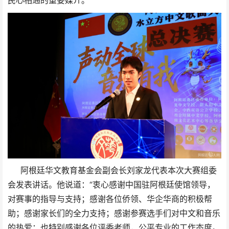
民心相通的重要媒介。
阿根廷华文教育基金会副会长刘家龙代表本次大赛组委
会发表讲话。他说道：“衷⼼感谢中国驻阿根廷使馆领导，
对赛事的指导与⽀持；感谢各位侨领、华企华商的积极帮
助；感谢家⻓们的全⼒⽀持；感谢参赛选手们对中文和音乐
的热爱；也特别感谢各位评委老师，公平专业的工作态度。