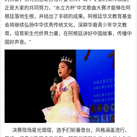
正是大家的共同努力，“水立方杯”中文歌曲大赛才能够在阿
根廷落地生根，并结出了丰硕的成果。阿根廷华⽂教育基⾦
会将继续弘扬中华优秀传统⽂化，深耕华裔⻘少年华⽂教
育，培育新⽣代侨界⼒量，在阿根廷讲好中国故事，传播中
国好声⾳。”
决赛现场星光熠熠，选手们轮番登台，风格涵盖流行、