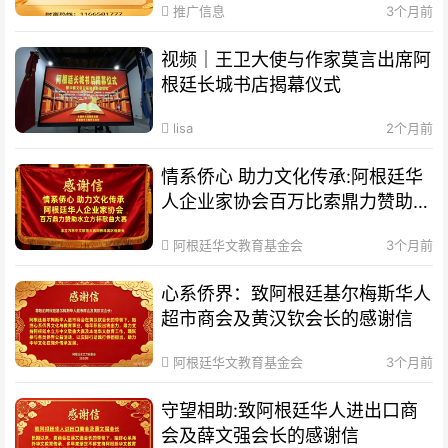
推广信息
3个月前
视频｜王卫大使与作家莫言出席阿
根廷长城书店揭幕仪式
lisa
2个月前
情系侨心 助力文化传承:阿根廷华
人企业家协会百万比索鼎力赞助水
立方杯歌曲大赛
阿根廷华文教育基金会
3个月前
心系侨界​：致阿根廷基尔梅斯华人
超市商会及黄汉钦会长的感谢信
阿根廷华文教育基金会
3个月前
守望相助:致阿根廷华人进出口商
会及薛文强会长的感谢信