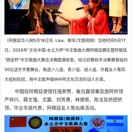
（阿根廷华人网5月18日讯 Lisa、柳军/文图视频）当地时间5月17
日，2026年“文化中国·水立方杯”中文歌曲大赛阿根廷赛区暨阿根廷
“统促杯”中文歌曲大赛总决赛圆满收官。经过初赛和半决赛赛晋级的
50位选手齐聚舞台，角逐少儿组、青少组、成人组、外籍友人等四
大组别桂冠，用中文歌声唱响中阿文化交流的动人乐章。
中国驻阿根廷使馆任强参赞、崔白露领事及旅阿侨领
严祥兴、薛文强、尤震、刘芳勇
、林德恩
、
陈洁
及侨团侨
领，华企华商代表，阿根廷友人等出席活动。