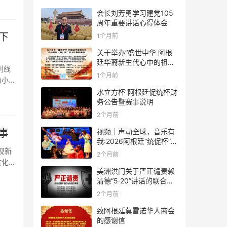
会长刘芳勇学习建党105
周年重要讲话心得体会
下
1个月前
关于举办“盛世中华 阿根
廷华裔新生代心中的祖
利线
(籍)国”征文比赛的通知
1个月前
为小朋
水立方杯”阿根廷促统杯财
务公告暨赛事说明
2个月前
视频｜声动全球，音乐有
事
我:2026阿根廷“统促杯”水
立方中文歌曲大赛总决赛
现新
2个月前
圆满落幕
文化交
美洲洪门关于严正谴责赖
清德“5·20”讲话的联合声
明
2个月前
致阿根廷莫雷诺华人商会
的感谢信