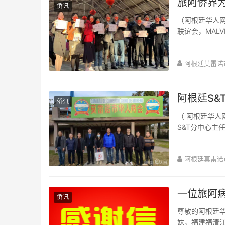
旅阿侨界
侨讯
（阿根廷华人网
联谊会，MALVI
阿根廷莫雷诺
阿根廷S
侨讯
（ 阿根廷华人
S&T分中心
问林新...
阿根廷莫雷诺
一位旅阿
侨讯
尊敬的阿根廷华助中心 阿根廷各侨团阿根廷华人同胞，各位
妹，福建福清