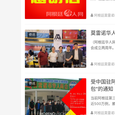
救，CT检查后确
阿根廷莫雷诺
莫雷诺华
侨讯
（阿根廷华人网
会成立两周年
气冲天 ”虎年的
阿根廷莫雷诺
受中国驻阿
侨讯
包”的通知
当前阿根廷第
近500万例，
请了一批防疫物
阿根廷莫雷诺