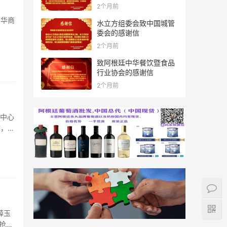
2个月前
T华商
水立方组委会致中国城管
委会的感谢信
2个月前
致阿根廷中华餐饮暨食品
行业协会的感谢信
2个月前
助中心
馆，慰
抢