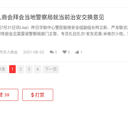
人商会拜会当地警察局就当前治安交换意见
7月31日讯Lisa）昨日华助中心警民联络安全组副组长柯立新、严龙联合
导层会见莫雷诺警察局部门主管、专员扎拉扎尔·安东尼奥·米格尔少校，
罗及副处长部...
市华人商会
2021-08-02
0
0
1
1条
1
2
3
4
下一页
赞
打赏
39