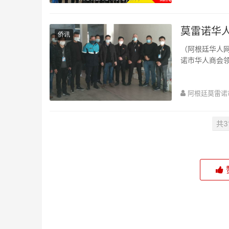
莫雷诺华
侨讯
（阿根廷华人网
诺市华人商会领
里格斯·亚历杭德
阿根廷莫雷诺
共3