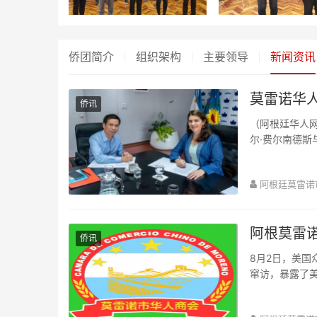
侨团简介
组织架构
主要领导
新闻资讯
莫雷诺华
侨讯
（阿根廷华人网
尔·费尔南德斯与
Moreno”物价...
阿根廷莫雷诺
阿根莫雷
侨讯
8月2日，美国
窜访，暴露了
商会全体成员对