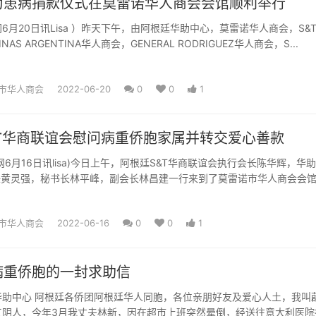
为患病捐款仪式在莫雷诺华人商会会馆顺利举行
6月20日讯Lisa ）昨天下午，由阿根廷华助中心，莫雷诺华人商会，S&
NAS ARGENTINA华人商会，GENERAL RODRIGUEZ华人商会，S...
市华人商会
2022-06-20
0
0
1
&T华商联谊会慰问病重侨胞家属并转交爱心善款
网6月16日讯lisa)今日上午，阿根廷S&T华商联谊会执行会长陈华辉，华
主任黄灵强，秘书长林平峰，副会长林昌建一行来到了莫雷诺市华人商会会
市华人商会
2022-06-16
0
0
1
病重侨胞的一封求助信
亲朋好友及爱心人土，我叫薜玉
江阴人，今年3月我丈夫林新，因在超市上班突然晕倒，经送往意大利医院