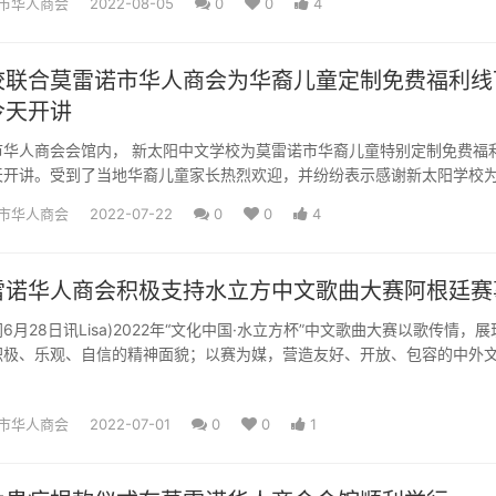
市华人商会
2022-08-05
0
0
4
校联合莫雷诺市华人商会为华裔儿童定制免费福利线
今天开讲
市华人商会会馆内， 新太阳中文学校为莫雷诺市华裔儿童特别定制免费福
天开讲。受到了当地华裔儿童家长热烈欢迎，并纷纷表示感谢新太阳学校
学习中文的机会。贾微校...
市华人商会
2022-07-22
0
0
4
雷诺华人商会积极支持水立方中文歌曲大赛阿根廷赛
月28日讯Lisa)2022年“文化中国·水立方杯”中文歌曲大赛以歌传情，展
积极、乐观、自信的精神面貌；以赛为媒，营造友好、开放、包容的中外
，助力...
市华人商会
2022-07-01
0
0
1