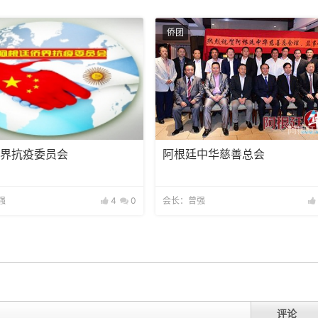
侨团
侨界抗疫委员会
阿根廷中华慈善总会
强
4
0
会长：曾强
评论