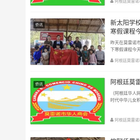
阿根廷莫雷诺
新太阳学
侨讯
寒假课程
昨天在莫雷诺
下寒假课程今
友提供一个线下
阿根廷莫雷诺
阿根廷莫
侨讯
（阿根廷华人网6
时代中华儿女
流环境；以侨为桥
阿根廷莫雷诺