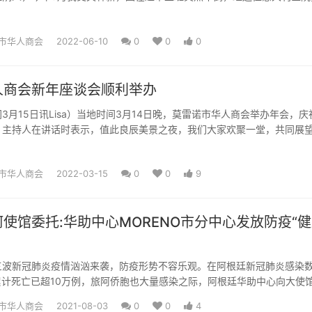
诊为...
市华人商会
2022-06-10
0
0
0
人商会新年座谈会顺利举办
3月15日讯Lisa）当地时间3月14日晚，莫雷诺市华人商会举办年会，庆
。主持人在讲话时表示，值此良辰美景之夜，我们大家欢聚一堂，共同展望
美好前景，我...
市华人商会
2022-03-15
0
0
9
使馆委托:华助中心MORENO市分中心发放防疫“
三波新冠肺炎疫情汹汹来袭，防疫形势不容乐观。在阿根廷新冠肺炎感染
累计死亡已超10万例，旅阿侨胞也大量感染之际，阿根廷华助中心向大使
资，委托给各华助分中...
市华人商会
2021-08-03
0
0
4