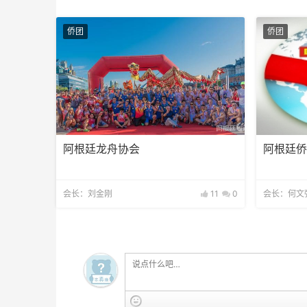
侨团
侨团
阿根廷龙舟协会
阿根廷
会长：刘金刚
11
0
会长：何文