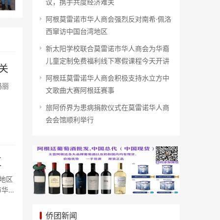
议，携手共度经济难关
阿根莫雷诺市华人商会强烈反对南希·佩洛
西窜访中国台湾地区
新太阳学校联合莫雷诺市华人商会为华裔
儿童定制免费福利线下寒假课程今天开讲
关
阿根廷莫雷诺华人商会积极支持水立方中
玛丽
文歌曲大赛阿根廷赛事
旅阿侨界为患病捐款仪式在莫雷诺华人商
会会馆顺利举行
区
地区
市华人
侨团新闻