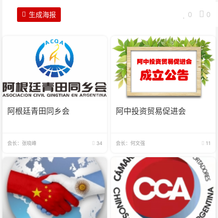
生成海报
0
0
阿根廷青田同乡会
阿中投资贸易促进会
会长：张晓峰
34
会长：何文强
11