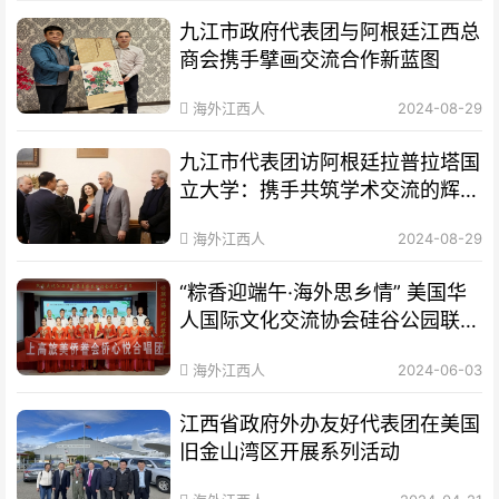
九江市政府代表团与阿根廷江西总
商会携手擘画交流合作新蓝图
海外江西人
2024-08-29
九江市代表团访阿根廷拉普拉塔国
立大学：携手共筑学术交流的辉煌
桥梁
海外江西人
2024-08-29
“粽香迎端午·海外思乡情” 美国华
人国际文化交流协会硅谷公园联欢
节 暨上高特色文化作品展隆重举
海外江西人
2024-06-03
行
江西省政府外办友好代表团在美国
旧金山湾区开展系列活动