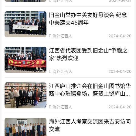
海外江西人
2024-04-21
旧金山举办中美友好恳谈会 纪念
中美建交45周年
海外江西人
2024-04-20
江西省代表团受到旧金山“侨胞之
家”热烈欢迎
海外江西人
2024-04-20
江西庐山推介会在旧金山图书馆华
裔中心璀璨登场，盛赞上饶庐山秀
美风光和深厚文化底蕴
海外江西人
2024-04-20
海外江西人考察交流团来吉安访问
交流