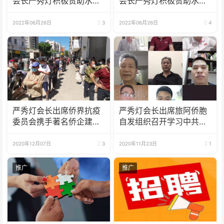
会长严秀灯积极赞助水立
会长严秀灯积极赞助水立
方中文歌曲大赛阿根廷赛
方中文歌曲大赛阿根廷赛
事
事
2022年06月26日
3
2022年06月26日
4
严秀灯会长出席侨界抗疫
严秀灯会长出席旅阿侨胞
委员会携手著名侨企建融
自发组织召开学习中共十
地产捐赠防疫物资受到人
九届五中全会精神线上专
民赞誉
题会
2020年12月07日
3
2020年11月23日
1
推广
推广