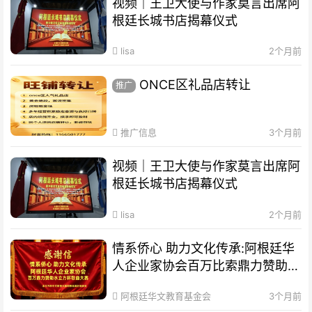
视频｜王卫大使与作家莫言出席阿
根廷长城书店揭幕仪式
lisa
2个月前
ONCE区礼品店转让
推广
推广信息
3个月前
视频｜王卫大使与作家莫言出席阿
根廷长城书店揭幕仪式
lisa
2个月前
情系侨心 助力文化传承:阿根廷华
人企业家协会百万比索鼎力赞助水
立方杯歌曲大赛
阿根廷华文教育基金会
3个月前