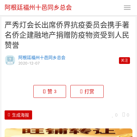
阿根廷福州十邑同乡总会
严秀灯会长出席侨界抗疫委员会携手著
名侨企建融地产捐赠防疫物资受到人民
赞誉
阿根廷福州十邑同乡总会
关注
2020-12-07
严秀灯会长出席侨界抗疫委员会携
手著名侨企建融地产捐赠
赞
打赏
3
生成海报
0
0