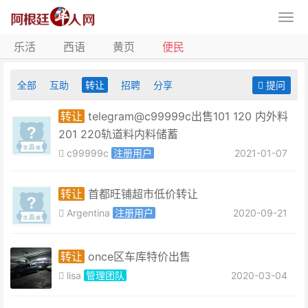
乐活
西语
黄页
便民
全部
互助
转让
招聘
分享
提问
转让
telegram@c99999c出售101 120 内外料
201 220轨道料内料储蓄
c99999c
注册用户
2021-01-07
转让
首都旺铺超市低价转让
Argentina
注册用户
2020-09-21
转让
once区车库特价出售
lisa
管理团队
2020-03-04