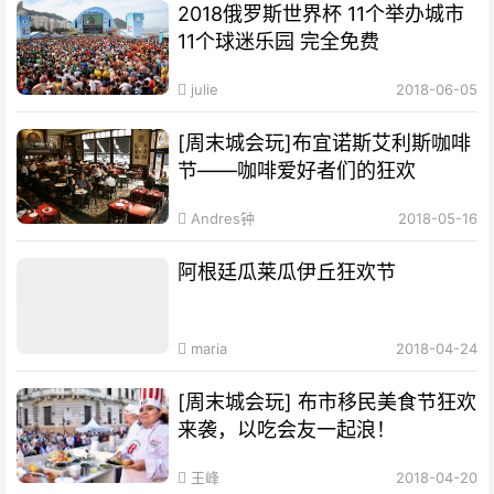
2018俄罗斯世界杯 11个举办城市
11个球迷乐园 完全免费
julie
2018-06-05
[周末城会玩]布宜诺斯艾利斯咖啡
节——咖啡爱好者们的狂欢
Andres钟
2018-05-16
阿根廷瓜莱瓜伊丘狂欢节
maria
2018-04-24
[周末城会玩] 布市移民美食节狂欢
来袭，以吃会友一起浪！
王峰
2018-04-20