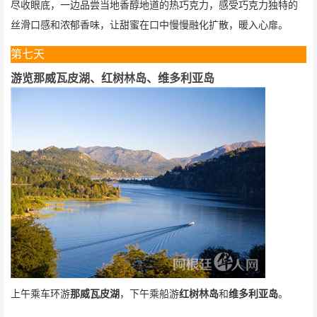
尽收眼底，一边品尝当地香醇地道的热巧克力，感受巧克力独特的
丝滑口感和浓郁香味，让甜蜜在口中慢慢融化扩散，暖入心扉。
第七天
游览那威瓦皮湖、红树林岛、维多利亚岛
上午乘车环游
那威瓦皮湖
，下午乘船游
红树林岛
和
维多利亚岛
。