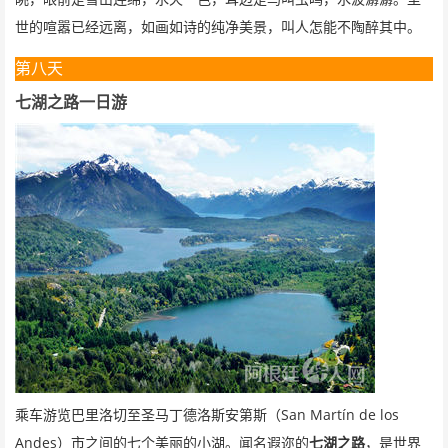
世的喧嚣已经远离，如画如诗的纯净美景，叫人怎能不陶醉其中。
第八天
七湖之路一日游
San Martín de los
乘车游览巴里洛切至圣马丁德洛斯安第斯（
Andes
）市之间的七个美丽的小湖。闻名遐迩的
七湖之路
，是世界