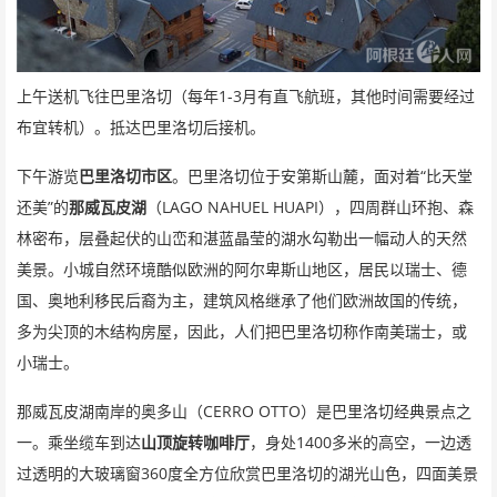
1-3
上午送机飞往巴里洛切（每年
月有直飞航班，其他时间需要经过
布宜转机）。抵达巴里洛切后接机。
“
下午游览
巴里洛切市区
。巴里洛切位于安第斯山麓，面对着
比天堂
”
LAGO NAHUEL HUAPI
还美
的
那威瓦皮湖
（
），四周群山环抱、森
林密布，层叠起伏的山峦和湛蓝晶莹的湖水勾勒出一幅动人的天然
美景。小城自然环境酷似欧洲的阿尔卑斯山地区，居民以瑞士、德
国、奥地利移民后裔为主，建筑风格继承了他们欧洲故国的传统，
多为尖顶的木结构房屋，因此，人们把巴里洛切称作南美瑞士，或
小瑞士。
CERRO OTTO
那威瓦皮湖南岸的奥多山（
）是巴里洛切经典景点之
1400
一。乘坐缆车到达
山顶旋转咖啡厅
，身处
多米的高空，一边透
360
过透明的大玻璃窗
度全方位欣赏巴里洛切的湖光山色，四面美景