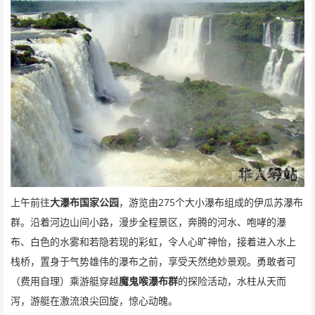
275
上午前往
大瀑布国家公园
，游览由
个大小瀑布组成的伊瓜苏瀑布
群。沿着河边山间小路，漫步全程景区，奔腾的河水、咆哮的瀑
布、白色的水雾和若隐若现的彩虹，令人心旷神怡，接着进入水上
栈桥，置身于气势雄伟的瀑布之前，享受天然绝妙景观。勇敢者可
（费用自理）乘游艇穿越
魔鬼喉瀑布群
的探险活动，水柱从天而
泻，游艇在激流浪尖回旋，惊心动魄。