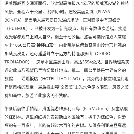
764
沿着那威瓦皮湖畔而行，欣赏湖高海拔
公尺的那威瓦皮湖的独特
PLAYA
风景，全程六十公里，
约四小时。途经美丽湖滩（
BONITA
）是当地人最喜爱日光浴的场所。正对面湖中有卫姆岛
HUEMUL
（
），已被开发为一新光观点，每日有数班次游艇，接送
观光客参观岛上的大自然。途至十七公里，旅客可选择搭双人座缆
1050
“
”
车上
公尺高
钟楼山顶
，由此眺望依傍着奇俊山岭地形壮观的
CERRO
那威瓦皮湖，还可遥望耸立于远方的特隆那多山（
TRONADOR
3554
），这是本区最高山峰，高达
公尺。世界地理杂志
评定此点乃观望巴里洛切最佳地点。抵二十四公里处是世界有名的
——
HOTEL LLAO-LLAO
旅馆
瑶瑶饭店
（
），其旁的小教堂均是此地
“
”
建筑风格的瑰宝，最后抵山腰
全景美
山光水色尽收眼里，风景之美
犹如画中，旅游至此旅客无不赞叹。
Isla Victoria
午餐后前往手帕港，搭游艇游维多利亚岛（
）及童话般
的红树林。这里的红树为安第斯山地区独有，树干为棕红色，树龄
短的有一百多年，长的有超过六百年的古树。从维多利亚岛登高远
眺，眼前是雪山连绵，水天一色，耳边是鸟叫虫鸣，水波潺潺。尘