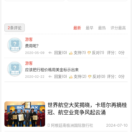
2
条评论
最新
最早
最热
评分最高
游客
费用呢？
回复(0)
支持(
1
)
反对(
1
)
评分：0分
2020-05-09
游客
应该把行程价格用美金标示出来
回复(0)
支持(
2
)
反对(
0
)
评分：0分
2020-02-22
世界航空大奖揭晓，卡塔尔再摘桂
冠、航空业竞争风起云涌
阿根廷南极洲国际旅行社
2024-07-10