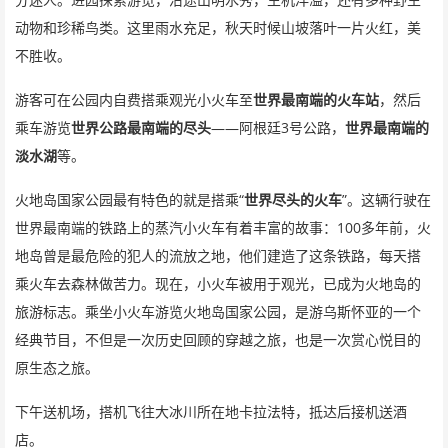
分迷人。进园探索游览，沿途山明水秀，生机洋溢，还有多种野生
动物和珍稀鸟类。这里雨水充足，秋天时候山坡落叶一片火红，美
不胜收。
游客可在公园内自费搭乘观光小火车至
世界最南端的火车站
，然后
——
3
乘车游览
世界公路最南端的尽头
阿根廷
号公路，
世界最南端的
淡水湖
等。
“
”
火地岛国家公园最有特色的就是搭乘
世界尽头的火车
。这辆行驶在
100
世界最南端的铁路上的蒸汽小火车有着丰富的故事：
多年前，火
地岛曾是最危险的犯人的流放之地，他们建造了这条铁路，每天搭
乘火车去森林做苦力。现在，小火车被用于观光，已成为火地岛的
旅游标志。乘坐小火车游览火地岛国家公园，是游乌斯怀亚的一个
经典节目，不但是一次历史回顾的穿越之旅，也是一次赏心悦目的
原生态之旅。
下午送机场，搭机飞往大冰川所在地卡拉法特，抵达后接机送酒
店。