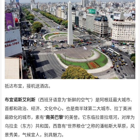
抵达布宜，接机送酒店。
“
”
布宜诺斯艾利斯
（西班牙语意为
新鲜的空气
）是阿根廷最大城市、
首都和政治、经济、文化中心，也是南半球第二大城市、拉丁美洲
“
”
最欧化的城市，素有
南美巴黎
的美誉。它东临拉普拉塔河，对岸为
“
”
乌拉圭（东方）共和国，西靠有
世界粮仓
之称的潘帕斯大草原，风
景秀美，气候宜人，别具魅力。