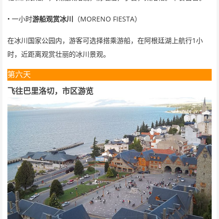
•
MORENO FIESTA
一小时
游船观赏冰川
（
）
1
在冰川国家公园内，游客可选择搭乘游船，在阿根廷湖上航行
小
时，近距离观赏壮丽的冰川景观。
第六天
飞往巴里洛切，市区游览