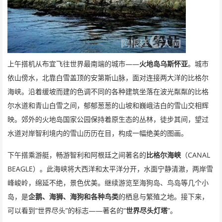
——
上午搭机从布宜飞往世界最南端的城市
火地岛乌斯怀亚
。城市
依山傍水，北靠白雪盖顶的安第斯山脉，面对连接两大洋的比格尔
海峡。沿着缓坡而建的色调不同的各种建筑坐落在波光粼粼的比格
尔水道和青山白雪之间，郁郁葱葱的山坡和巍峨洁白的雪山交相辉
映。郊外的火地岛国家公园保持着原生态的丛林，徒步其间，望过
水道对岸智利境内的雪山历历在目，构成一幅绝美的图画。
CANAL
下午搭乘游艇，畅游智利和阿根廷之间著名的
比格尔海峡
（
BEAGLE
）。此海峡将大西洋和太平洋分开，水面宁静清澈，两岸雪
峰峻岭，绵延不绝，景色优美。继续游览至海狗岛、鸟岛等几个小
岛，是
企鹅、海狮、海狗和各种鸟类
的栖息与繁殖之地。接下来，
“
”
——
“
”
可以看到
世界尽头
的标志
著名的
世界尽头灯塔
。