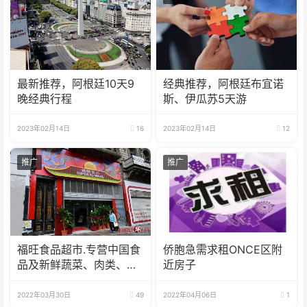
最新推荐，阿根廷10天9
经典推荐，阿根廷布宜诺
晚经典行程
斯、伊瓜苏5天游
2023年02月14日
16
2023年02月14日
12
推广
推广
福旺食品超市.专营中国食
侨胞急需求租ONCE区附
品及新鲜蔬菜、肉类、
近房子
鱼、海鲜
2022年03月30日
49
2022年04月06日
1