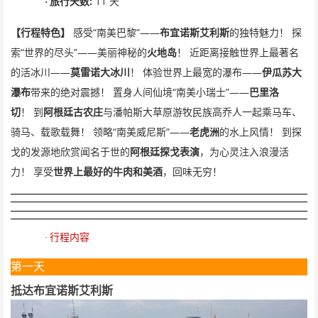
:
11
·
旅行天数
天
“
”——
【行程特色】
感受
南美巴黎
布宜诺斯艾利斯
的独特魅力！
探
“
”——
索
世界的尽头
美丽神秘的
火地岛
！
近距离接触世界上最著名
——
——
的活冰川
莫雷诺大冰川
！
体验世界上最宽的瀑布
伊瓜苏大
“
”——
瀑布
带来的绝对震撼！
置身人间仙境
南美小瑞士
巴里洛
切
！
到
阿根廷古农庄
与潘帕斯大草原游牧民族高乔人一起乘马车、
“
”——
骑马、载歌载舞！
领略
南美威尼斯
老虎洲
的水上风情！
到探
戈的发源地欣赏闻名于世的
阿根廷探戈表演
，为心灵注入浪漫活
力！
享受
世界上最好的牛肉和美酒
，回味无穷！
·
行程内容
第一天
抵达布宜诺斯艾利斯