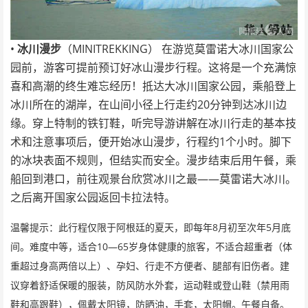
•
MINITREKKING
冰川漫步
（
）
在游览莫雷诺大冰川国家公
园前，游客可提前预订好冰山漫步行程。这将是一个充满惊
喜和高潮的终生难忘经历！抵达大冰川国家公园，乘船登上
20
冰川所在的湖岸，在山间小径上行走约
分钟到达冰川边
缘。穿上特制的铁钉鞋，听完导游讲解在冰川行走的基本技
1
术和注意事项后，便开始冰山漫步，行程约
个小时。脚下
的冰块表面不规则，但结实而安全。漫步结束后用午餐，乘
——
船回到港口，前往观景台欣赏冰川之最
莫雷诺大冰川。
之后离开国家公园返回卡拉法特。
8
5
温馨提示：此行程仅限于阿根廷的夏天，即每年
月初至次年
月底
10—65
间。难度中等，适合
岁身体健康的旅客，不适合超重者（体
重超过身高两倍以上）、孕妇、行走不方便者、腿部有旧伤者。建
议穿着舒适保暖的服装，防风防水外套，运动鞋或登山鞋（禁用雨
鞋和高跟鞋），佩戴太阳镜，防晒油，手套，太阳帽。午餐自备。