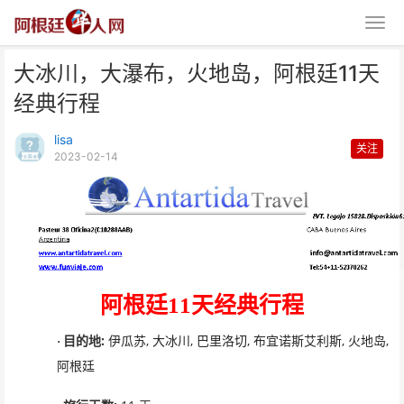
大冰川，大瀑布，火地岛，阿根廷11天
经典行程
lisa
关注
2023-02-14
大冰川，大瀑布，火地岛，阿根廷
11天经典行程
阿根廷
11
天
经典行程
:
,
,
,
,
,
·
目的地
伊瓜苏
大冰川
巴里洛切
布宜诺斯艾利斯
火地岛
阿根廷