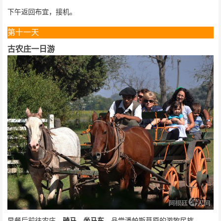
下午返回布宜，接机。
第十一天
古农庄一日游
——
早餐后前往农庄，
骑马
，
坐马车
，品尝潘帕斯草原的游牧民族