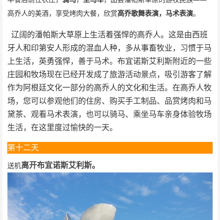
高乔人的美酒，享受烤肉大餐，欣赏
高乔歌舞表演，马术表演
。
辽阔的潘帕斯大草原上生活着强悍的高乔人。这是由西班
牙人和印第安人形成的混血人种，多从事畜牧业，习惯于马
上生活，英勇强悍，善于马术。布宜诺斯艾利斯附近的一些
庄园和牧场现在已经开发成了旅游活动景点，吸引游客了解
作为阿根廷文化一部分的高乔人的文化和生活。在高乔人牧
场，您可以参观他们的住房、购买手工制品、品赏烤肉和马
黛茶、观看马术表演，也可以骑马、乘坐马车亲身体验牧场
生活，在这里度过愉快的一天。
第十二天
离开布宜诺斯艾利
斯。
送机