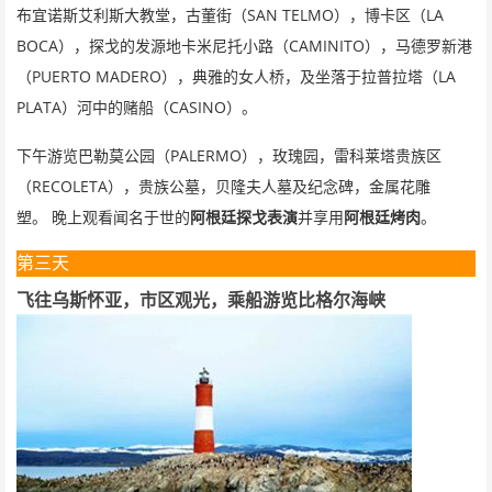
SAN TELMO
LA
布宜诺斯艾利斯大教堂，古董街（
），博卡区（
BOCA
CAMINITO
），探戈的发源地卡米尼托小路（
），马德罗新港
PUERTO MADERO
LA
（
），典雅的女人桥，及坐落于拉普拉塔（
PLATA
CASINO
）河中的赌船（
）。
PALERMO
下午游览巴勒莫公园（
），玫瑰园，雷科莱塔贵族区
RECOLETA
（
），贵族公墓，贝隆夫人墓及纪念碑，金属花雕
塑。
晚上观看闻名于世的
阿根廷探戈表演
并享用
阿根廷烤肉
。
第三天
飞往乌斯怀亚，市区观光，乘船游览比格尔海峡